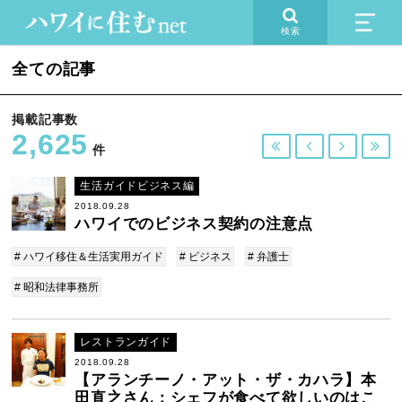
検索
全ての記事
掲載記事数
2,625




件
生活ガイドビジネス編
2018.09.28
ハワイでのビジネス契約の注意点
# ハワイ移住＆生活実用ガイド
# ビジネス
# 弁護士
# 昭和法律事務所
レストランガイド
2018.09.28
【アランチーノ・アット・ザ・カハラ】本
田直之さん：シェフが食べて欲しいのはこ