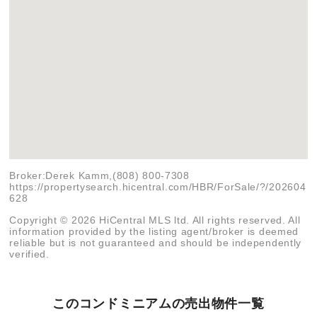
Broker:Derek Kamm,(808) 800-7308
https://propertysearch.hicentral.com/HBR/ForSale/?/202604
628
Copyright © 2026 HiCentral MLS ltd. All rights reserved. All
information provided by the listing agent/broker is deemed
reliable but is not guaranteed and should be independently
verified.
このコンドミニアムの売出物件一覧