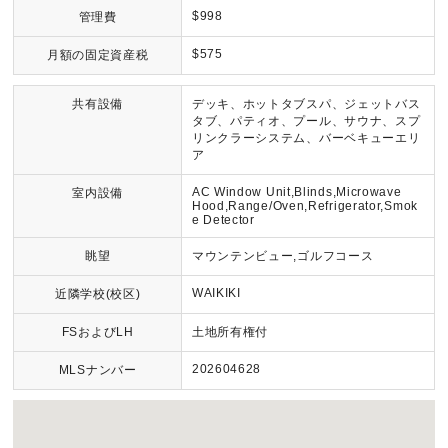
$998
管理費
$575
月額の固定資産税
共有設備
デッキ、ホットタブスパ、ジェットバス
タブ、パティオ、プール、サウナ、スプ
リンクラーシステム、バーベキューエリ
ア
AC Window Unit,Blinds,Microwave
室内設備
Hood,Range/Oven,Refrigerator,Smok
e Detector
眺望
マウンテンビュー,ゴルフコース
WAIKIKI
近隣学校(校区)
FSおよびLH
土地所有権付
202604628
MLSナンバー