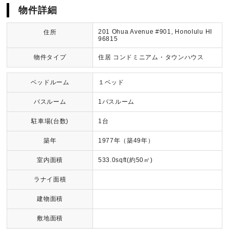
物件詳細
201 Ohua Avenue #901, Honolulu HI
住所
96815
物件タイプ
住居 コンドミニアム・タウンハウス
ベッドルーム
１ベッド
バスルーム
1バスルーム
駐車場(台数)
1台
築年
1977年（築49年）
室内面積
533.0sqft(約50㎡)
ラナイ面積
建物面積
敷地面積