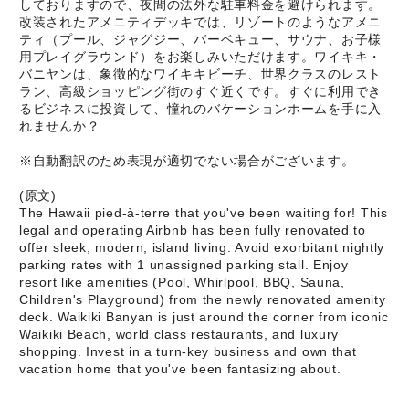
しておりますので、夜間の法外な駐車料金を避けられます。
改装されたアメニティデッキでは、リゾートのようなアメニ
ティ（プール、ジャグジー、バーベキュー、サウナ、お子様
用プレイグラウンド）をお楽しみいただけます。ワイキキ・
バニヤンは、象徴的なワイキキビーチ、世界クラスのレスト
ラン、高級ショッピング街のすぐ近くです。すぐに利用でき
るビジネスに投資して、憧れのバケーションホームを手に入
れませんか？
※自動翻訳のため表現が適切でない場合がございます。
(原文)
The Hawaii pied-à-terre that you've been waiting for! This
legal and operating Airbnb has been fully renovated to
offer sleek, modern, island living. Avoid exorbitant nightly
parking rates with 1 unassigned parking stall. Enjoy
resort like amenities (Pool, Whirlpool, BBQ, Sauna,
Children's Playground) from the newly renovated amenity
deck. Waikiki Banyan is just around the corner from iconic
Waikiki Beach, world class restaurants, and luxury
shopping. Invest in a turn-key business and own that
vacation home that you've been fantasizing about.