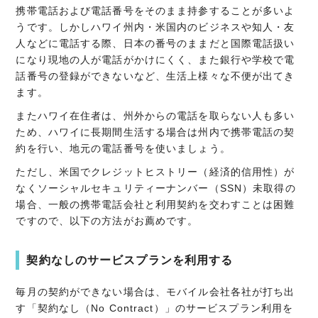
携帯電話および電話番号をそのまま持参することが多いよ
うです。しかしハワイ州内・米国内のビジネスや知人・友
人などに電話する際、日本の番号のままだと国際電話扱い
になり現地の人が電話がかけにくく、また銀行や学校で電
話番号の登録ができないなど、生活上様々な不便が出てき
ます。
またハワイ在住者は、州外からの電話を取らない人も多い
ため、ハワイに長期間生活する場合は州内で携帯電話の契
約を行い、地元の電話番号を使いましょう。
ただし、米国でクレジットヒストリー（経済的信用性）が
なくソーシャルセキュリティーナンバー（SSN）未取得の
場合、一般の携帯電話会社と利用契約を交わすことは困難
ですので、以下の方法がお薦めです。
契約なしのサービスプランを利用する
毎月の契約ができない場合は、モバイル会社各社が打ち出
す「契約なし（No Contract）」のサービスプラン利用を