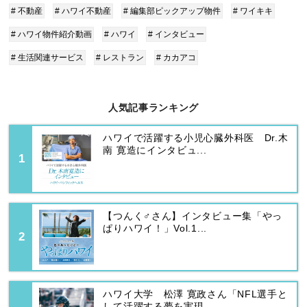
# 不動産
# ハワイ不動産
# 編集部ピックアップ物件
# ワイキキ
# ハワイ物件紹介動画
# ハワイ
# インタビュー
# 生活関連サービス
# レストラン
# カカアコ
人気記事ランキング
ハワイで活躍する小児心臓外科医 Dr.木
南 寛造にインタビュ...
【つんく♂さん】インタビュー集「やっ
ぱりハワイ！」Vol.1...
ハワイ大学 松澤 寛政さん「NFL選手と
して活躍する夢を実現...