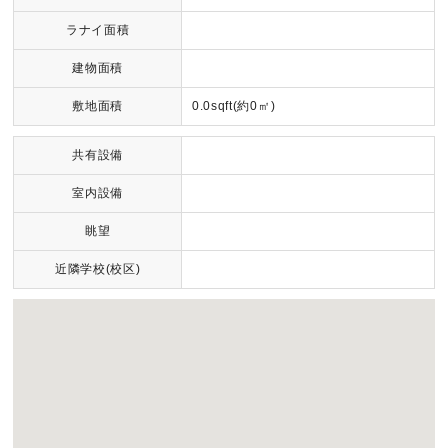
ラナイ面積
建物面積
敷地面積
0.0sqft(約0㎡)
共有設備
室内設備
眺望
近隣学校(校区)