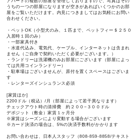
アパートの複数の部屋を管理しておりますので、写真はその
うちの一つの部屋になりますが空きがあればいくつかのお部
屋をご覧いただけます。内見につきましてはお気軽にお問い
合わせください。
・ペットOK（小型犬のみ、１匹まで、ペットフィー＄２５０
入居時１回のみ）
・一部家具付き
・水道代込み、電気代、ケーブル、インターネットは含まれ
ません（ご自身で契約いただく必要がございます。）
・ランドリーは洗濯機のみお部屋にございます（部屋によっ
ては共用コインランドリー）
・駐車場はございませんが、原付を置くスペースはございま
す
・レンターズインシュランス必須
[家賃ほか]
2200ドル（税込）/月（部屋によって若干異なります）
チェックアウト時の清掃費 約２００−３００ドル
デポジット（敷金）家賃１ヶ月分
※家賃はシーズンにより変動する場合がございます
※カード決済の場合は、5%の決済手数料がかかります
お問い合わせは、日本人スタッフ（808-859-8858/テキスト