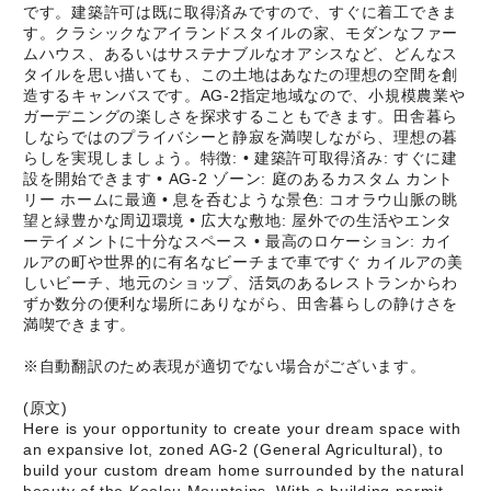
です。建築許可は既に取得済みですので、すぐに着工できま
す。クラシックなアイランドスタイルの家、モダンなファー
ムハウス、あるいはサステナブルなオアシスなど、どんなス
タイルを思い描いても、この土地はあなたの理想の空間を創
造するキャンバスです。AG-2指定地域なので、小規模農業や
ガーデニングの楽しさを探求することもできます。田舎暮ら
しならではのプライバシーと静寂を満喫しながら、理想の暮
らしを実現しましょう。特徴: • 建築許可取得済み: すぐに建
設を開始できます • AG-2 ゾーン: 庭のあるカスタム カント
リー ホームに最適 • 息を呑むような景色: コオラウ山脈の眺
望と緑豊かな周辺環境 • 広大な敷地: 屋外での生活やエンタ
ーテイメントに十分なスペース • 最高のロケーション: カイ
ルアの町や世界的に有名なビーチまで車ですぐ カイルアの美
しいビーチ、地元のショップ、活気のあるレストランからわ
ずか数分の便利な場所にありながら、田舎暮らしの静けさを
満喫できます。
※自動翻訳のため表現が適切でない場合がございます。
(原文)
Here is your opportunity to create your dream space with
an expansive lot, zoned AG-2 (General Agricultural), to
build your custom dream home surrounded by the natural