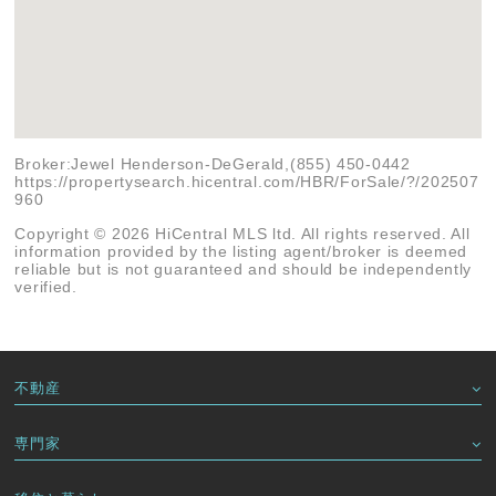
Broker:Jewel Henderson-DeGerald,(855) 450-0442
https://propertysearch.hicentral.com/HBR/ForSale/?/202507
960
Copyright © 2026 HiCentral MLS ltd. All rights reserved. All
information provided by the listing agent/broker is deemed
reliable but is not guaranteed and should be independently
verified.
不動産
専門家