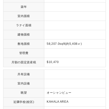
築年
室内面積
ラナイ面積
建物面積
敷地面積
58,207.0sqft(約5,408㎡)
管理費
$10,470
月額の固定資産税
共有設備
室内設備
眺望
オーシャンビュー
KAHALA AREA
近隣学校(校区)