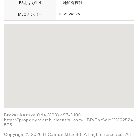
FSおよびLH
土地所有権付
202524575
MLSナンバー
Broker:Kazuko Oda,(808) 497-5100
https://propertysearch.hicentral.com/HBR/ForSale/?/202524
575
Copyright © 2026 HiCentral MLS ltd. All rights reserved. All