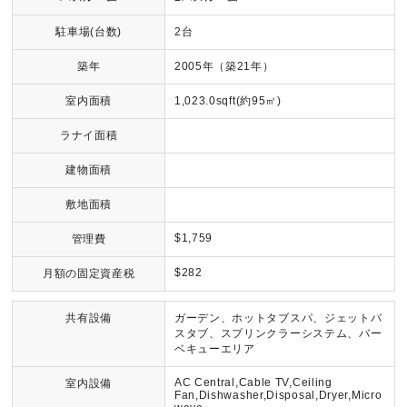
駐車場(台数)
2台
築年
2005年（築21年）
室内面積
1,023.0sqft(約95㎡)
ラナイ面積
建物面積
敷地面積
$1,759
管理費
$282
月額の固定資産税
共有設備
ガーデン、ホットタブスパ、ジェットバ
スタブ、スプリンクラーシステム、バー
ベキューエリア
AC Central,Cable TV,Ceiling
室内設備
Fan,Dishwasher,Disposal,Dryer,Micro