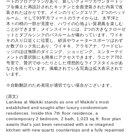
ートのフロアプランがあり、新しいクォーツカウンタートッ
プを備えた再設計されたキッチンと全面塗装された内装で改
装されたばかりです。メインのリビングエリア、2つのベッド
ルーム、そして93平方フィートのラナイからは、太平洋と
木々の梢の一部が見渡せ、ハワイの心地よい貿易風を楽しむ
ことができます。メインスイートには、2つの大きなクローゼ
ットとダブルシンクのバスルームが備わっています。ワイキ
キの入り口近くに位置し、砂浜やウォータースポーツはわず
か数ブロック先にあり、ワイキキ、アラモアナ、ワードビレ
ッジのほぼ無限のダイニング、ショッピング、エンターテイ
メントの選択肢にも簡単にアクセスできます。ラニケア702
号室で、贅沢でゆったりとした理想的なライフスタイルがあ
なたを待っています。掲載されている写真は拡大表示されて
います。
※自動翻訳のため表現が適切でない場合がございます。
(原文)
Lanikea at Waikiki stands as one of Waikiki's most
established and sought-after luxury condominium
residences. Inside this 7th floor residence, a
contemporary 2 bedroom, 2 bath, 1,023 sq.ft. floor plan
awaits that's just been renovated with a re-imagined
kitchen with new quartz countertops and a fully repainted