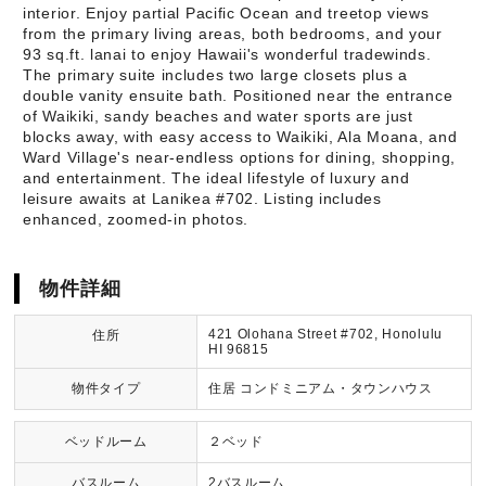
interior. Enjoy partial Pacific Ocean and treetop views
from the primary living areas, both bedrooms, and your
93 sq.ft. lanai to enjoy Hawaii's wonderful tradewinds.
The primary suite includes two large closets plus a
double vanity ensuite bath. Positioned near the entrance
of Waikiki, sandy beaches and water sports are just
blocks away, with easy access to Waikiki, Ala Moana, and
Ward Village's near-endless options for dining, shopping,
and entertainment. The ideal lifestyle of luxury and
leisure awaits at Lanikea #702. Listing includes
enhanced, zoomed-in photos.
物件詳細
421 Olohana Street #702, Honolulu
住所
HI 96815
物件タイプ
住居 コンドミニアム・タウンハウス
ベッドルーム
２ベッド
バスルーム
2バスルーム