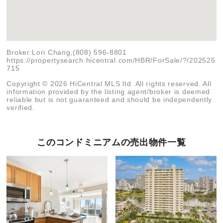
Broker:Lori Chang,(808) 596-8801
https://propertysearch.hicentral.com/HBR/ForSale/?/202525
715
Copyright © 2026 HiCentral MLS ltd. All rights reserved. All
information provided by the listing agent/broker is deemed
reliable but is not guaranteed and should be independently
verified.
このコンドミニアムの売出物件一覧