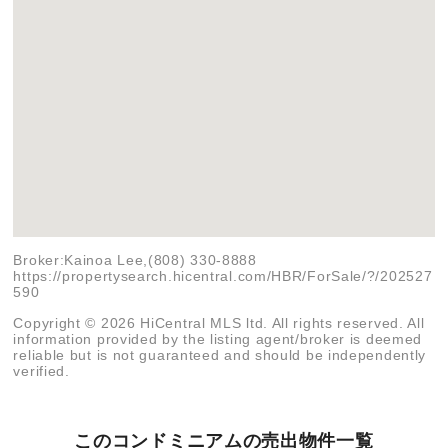
Broker:Kainoa Lee,(808) 330-8888
https://propertysearch.hicentral.com/HBR/ForSale/?/202527
590
Copyright © 2026 HiCentral MLS ltd. All rights reserved. All
information provided by the listing agent/broker is deemed
reliable but is not guaranteed and should be independently
verified.
このコンドミニアムの売出物件一覧