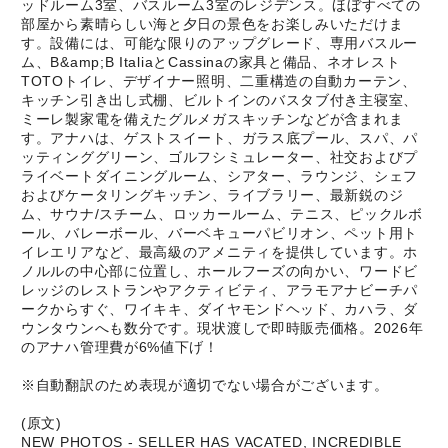
ッドルーム3室、バスルーム3室のレジデンス。ほぼすべての
部屋から素晴らしい海と夕日の景色をお楽しみいただけま
す。設備には、可能な限りのアップグレード、専用バスルー
ム、B&amp;B ItaliaとCassinaの家具と備品、ネオレスト
TOTOトイレ、デザイナー照明、二重構造の自動カーテン、
キッチン引き出し式棚、ビルトインのバスタブ付き主寝室、
ミーレ製家電を備えたグルメガスキッチンなどが含まれま
す。アナハは、ゲストスイート、ガラス底プール、スパ、パ
ッティンググリーン、ゴルフシミュレーター、社交およびプ
ライベートダイニングルーム、シアター、ラウンジ、シェフ
およびケータリングキッチン、ライブラリー、最新鋭のジ
ム、サウナ/スチーム、ロッカールーム、テニス、ピックルボ
ール、バレーボール、バーベキューパビリオン、ペット用ト
イレエリアなど、最高級のアメニティを提供しています。ホ
ノルルの中心部に位置し、ホールフーズの向かい、ワードビ
レッジのレストランやアクティビティ、アラモアナビーチパ
ークからすぐ、ワイキキ、ダイヤモンドヘッド、カハラ、ダ
ウンタウンへも数分です。現状渡しで即時販売価格。2026年
のアナハ管理費が6%値下げ！
※自動翻訳のため表現が適切でない場合がございます。
(原文)
NEW PHOTOS - SELLER HAS VACATED, INCREDIBLE