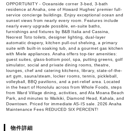
OPPORTUNITY - Oceanside corner 3-bed, 3-bath
residence at Anaha, one of Howard Hughes’ premier full-
service concierge buildings. Enjoy exceptional ocean and
sunset views from nearly every room. Features include
nearly every upgrade possible, en-suite baths,
furnishings and fixtures by B&B Italia and Cassina,
Neorest Toto toilets, designer lighting, dual-layer
automatic drapery, kitchen pull-out shelving, a primary
suite with built-in soaking tub, and a gourmet gas kitchen
with Miele appliances. Anaha offers top-tier amenities:
guest suites, glass-bottom pool, spa, putting greens, golf
simulator, social and private dining rooms, theatre,
lounges, chef and catering kitchens, library, state-of-the-
art gym, sauna/steam, locker rooms, tennis, pickleball,
volleyball, BBQ pavilions, and a pet-relief area. Located
in the heart of Honolulu across from Whole Foods, steps
from Ward Village dining, activities, and Ala Moana Beach
Park, and minutes to Waikiki, Diamond Head, Kahala, and
Downtown. Priced for immediate AS-IS sale. 2026 Anaha
Maintenance Fees REDUCED SIX PERCENT!
物件詳細