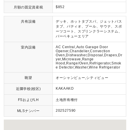
$852
月額の固定資産税
共有設備
デッキ、ホットタブスパ、ジェットバス
タブ、パティオ、プール、サウナ、スポ
ーツコート、スプリンクラーシステム、
バーベキューエリア
AC Central,Auto Garage Door
室内設備
Opener,Chandelier,Convection
Oven,Dishwasher,Disposal,Drapes,Dr
yer,Microwave,Range
Hood,Range/Oven,Refrigerator,Smok
e Detector,Washer,Wine Refrigerator
眺望
オーシャンビュー,シティビュー
KAKAAKO
近隣学校(校区)
FSおよびLH
土地所有権付
202527590
MLSナンバー