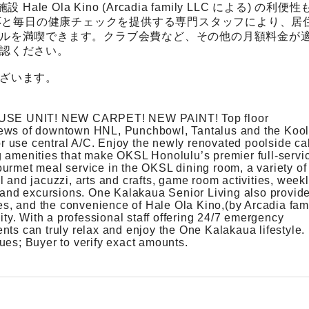
 Ola Kino (Arcadia family LLC による) の利便性
対応と毎日の健康チェックを提供する専門スタッフにより、居
ルを満喫できます。クラブ会費など、その他の月額料金が
認ください。
ざいます。
E UNIT! NEW CARPET! NEW PAINT! Top floor
iews of downtown HNL, Punchbowl, Tantalus and the Koo
r use central A/C. Enjoy the newly renovated poolside c
g amenities that make OKSL Honolulu’s premier full-servi
urmet meal service in the OKSL dining room, a variety of
 and jacuzzi, arts and crafts, game room activities, week
s and excursions. One Kalakaua Senior Living also provid
ces, and the convenience of Hale Ola Kino,(by Arcadia fam
ity. With a professional staff offering 24/7 emergency
nts can truly relax and enjoy the One Kalakaua lifestyle.
ues; Buyer to verify exact amounts.