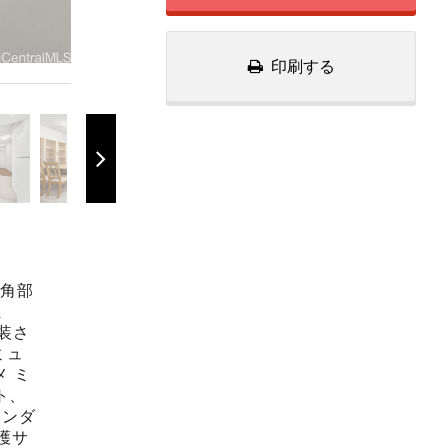
印刷する
 角部
ま
装さ
ミュ
 ミ
ト、
レンダ
看護サ