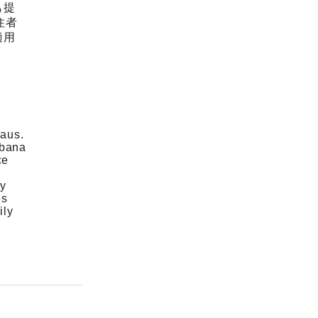
も提
住者
適用
laus.
abana
ce
ly
es
ily