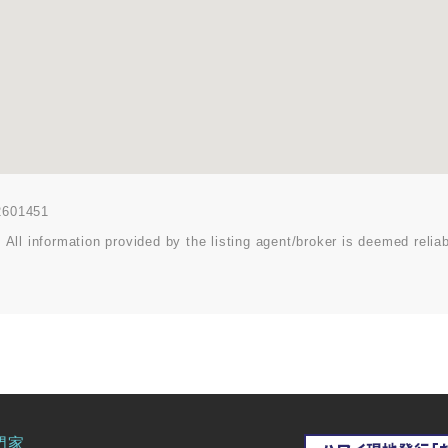
02601451
 All information provided by the listing agent/broker is deemed reliab
門家