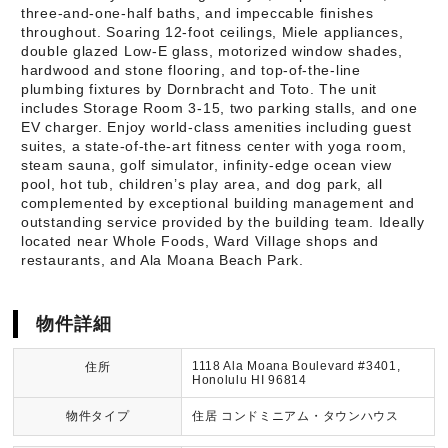
three-and-one-half baths, and impeccable finishes
throughout. Soaring 12-foot ceilings, Miele appliances,
double glazed Low-E glass, motorized window shades,
hardwood and stone flooring, and top-of-the-line
plumbing fixtures by Dornbracht and Toto. The unit
includes Storage Room 3-15, two parking stalls, and one
EV charger. Enjoy world-class amenities including guest
suites, a state-of-the-art fitness center with yoga room,
steam sauna, golf simulator, infinity-edge ocean view
pool, hot tub, children’s play area, and dog park, all
complemented by exceptional building management and
outstanding service provided by the building team. Ideally
located near Whole Foods, Ward Village shops and
restaurants, and Ala Moana Beach Park.
物件詳細
1118 Ala Moana Boulevard #3401,
住所
Honolulu HI 96814
物件タイプ
住居 コンドミニアム・タウンハウス