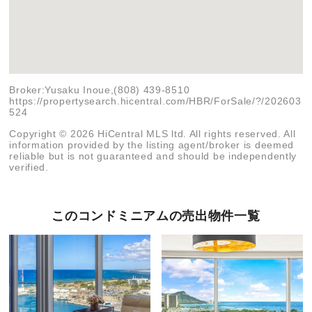
Broker:Yusaku Inoue,(808) 439-8510
https://propertysearch.hicentral.com/HBR/ForSale/?/202603
524
Copyright © 2026 HiCentral MLS ltd. All rights reserved. All
information provided by the listing agent/broker is deemed
reliable but is not guaranteed and should be independently
verified.
このコンドミニアムの売出物件一覧