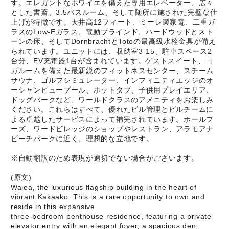
す。エレガントなホワイエを備えた専用エレベーター、広々
とした書斎、3.5バスルーム、そして随所に施された完璧な仕
上げが特徴です。天井高12フィート、ミーレ製家電、二重ガ
ラスのLow-Eガラス、電動ブラインド、ハードウッドとスト
ーンの床、そしてDornbrachtとTotoの最高級水栓金具が備え
られています。ユニットには、収納室3-15、駐車スペース2
台分、EV充電器1台が含まれています。ゲストスイート、ヨ
ガルームを備えた最新鋭のフィットネスセンター、スチーム
サウナ、ゴルフシミュレーター、インフィニティエッジのオ
ーシャンビュープール、ホットタブ、子供用プレイエリア、
ドッグパークなど、ワールドクラスのアメニティをお楽しみ
ください。これらはすべて、優れたビル管理とビルチームに
よる卓越したサービスによって補完されています。ホールフ
ーズ、ワードビレッジのショップやレストラン、アラモアナ
ビーチパークに近く、理想的な立地です。
※自動翻訳のため表現が適切でない場合がございます。
(原文)
Waiea, the luxurious flagship building in the heart of
vibrant Kakaako. This is a rare opportunity to own and
reside in this expansive
three-bedroom penthouse residence, featuring a private
elevator entry with an elegant foyer, a spacious den,