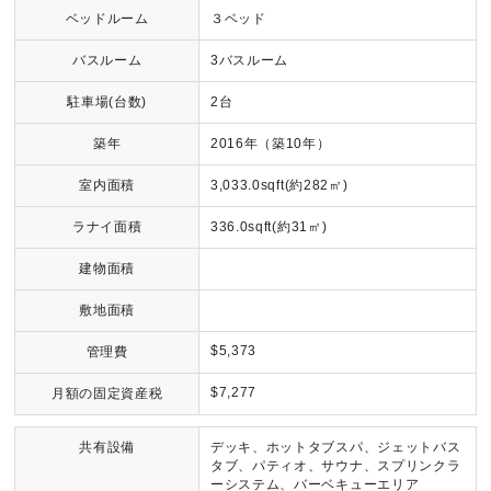
ベッドルーム
３ベッド
バスルーム
3バスルーム
駐車場(台数)
2台
築年
2016年（築10年）
室内面積
3,033.0sqft(約282㎡)
ラナイ面積
336.0sqft(約31㎡)
建物面積
敷地面積
$5,373
管理費
$7,277
月額の固定資産税
共有設備
デッキ、ホットタブスパ、ジェットバス
タブ、パティオ、サウナ、スプリンクラ
ーシステム、バーベキューエリア