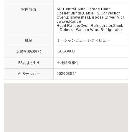
AC Central,Auto Garage Door
室内設備
Opener,Blinds,Cable TV,Convection
Oven,Dishwasher,Disposal,Dryer,Micr
owave,Range
Hood,Range/Oven,Refrigerator,Smok
e Detector,Washer,Wine Refrigerator
眺望
オーシャンビュー,シティビュー
KAKAAKO
近隣学校(校区)
FSおよびLH
土地所有権付
202603524
MLSナンバー