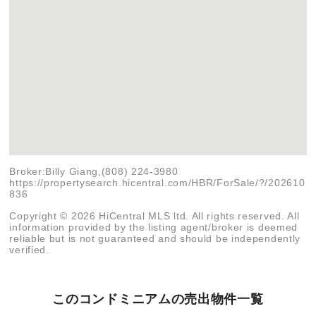
Broker:Billy Giang,(808) 224-3980
https://propertysearch.hicentral.com/HBR/ForSale/?/202610
836
Copyright © 2026 HiCentral MLS ltd. All rights reserved. All
information provided by the listing agent/broker is deemed
reliable but is not guaranteed and should be independently
verified.
このコンドミニアムの売出物件一覧