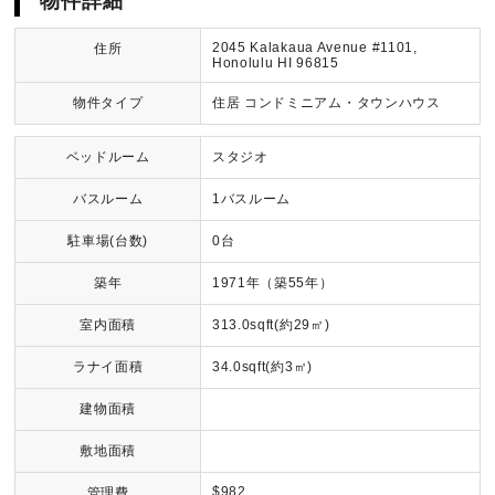
物件詳細
2045 Kalakaua Avenue #1101,
住所
Honolulu HI 96815
物件タイプ
住居 コンドミニアム・タウンハウス
ベッドルーム
スタジオ
バスルーム
1バスルーム
駐車場(台数)
0台
築年
1971年（築55年）
室内面積
313.0sqft(約29㎡)
ラナイ面積
34.0sqft(約3㎡)
建物面積
敷地面積
$982
管理費