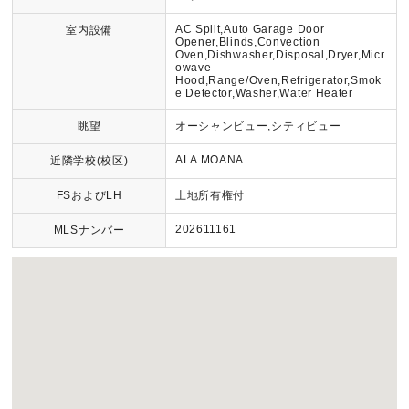
AC Split,Auto Garage Door
室内設備
Opener,Blinds,Convection
Oven,Dishwasher,Disposal,Dryer,Micr
owave
Hood,Range/Oven,Refrigerator,Smok
e Detector,Washer,Water Heater
眺望
オーシャンビュー,シティビュー
ALA MOANA
近隣学校(校区)
FSおよびLH
土地所有権付
202611161
MLSナンバー