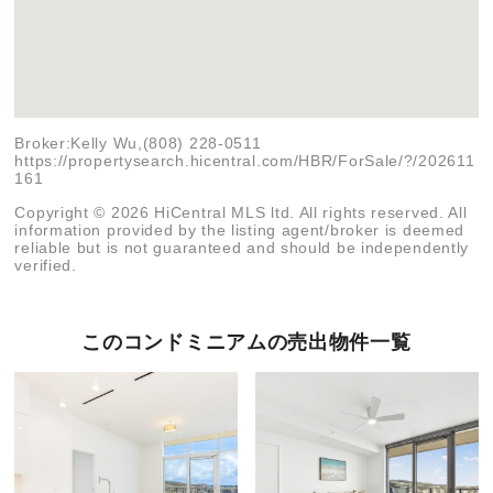
Broker:Kelly Wu,(808) 228-0511
https://propertysearch.hicentral.com/HBR/ForSale/?/202611
161
Copyright © 2026 HiCentral MLS ltd. All rights reserved. All
information provided by the listing agent/broker is deemed
reliable but is not guaranteed and should be independently
verified.
このコンドミニアムの売出物件一覧