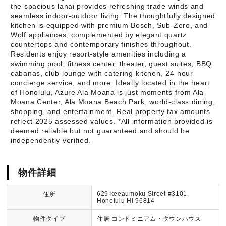
the spacious lanai provides refreshing trade winds and
seamless indoor-outdoor living. The thoughtfully designed
kitchen is equipped with premium Bosch, Sub-Zero, and
Wolf appliances, complemented by elegant quartz
countertops and contemporary finishes throughout.
Residents enjoy resort-style amenities including a
swimming pool, fitness center, theater, guest suites, BBQ
cabanas, club lounge with catering kitchen, 24-hour
concierge service, and more. Ideally located in the heart
of Honolulu, Azure Ala Moana is just moments from Ala
Moana Center, Ala Moana Beach Park, world-class dining,
shopping, and entertainment. Real property tax amounts
reflect 2025 assessed values. *All information provided is
deemed reliable but not guaranteed and should be
independently verified.
物件詳細
629 keeaumoku Street #3101,
住所
Honolulu HI 96814
物件タイプ
住居 コンドミニアム・タウンハウス