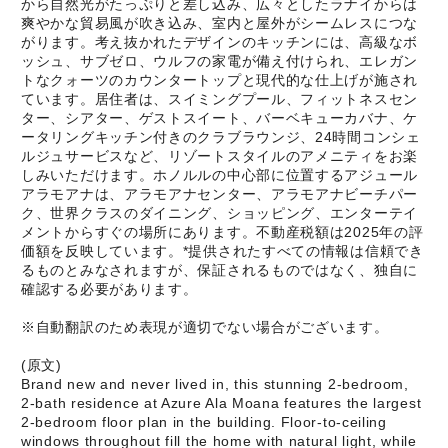
から自然光がたっぷりと差し込み、広々としたラナイからは
爽やかな貿易風が吹き込み、室内と屋外がシームレスにつな
がります。考え抜かれたデザインのキッチンには、高級なボ
ッシュ、サブゼロ、ウルフの家電が備え付けられ、エレガン
トなクォーツのカウンタートップと現代的な仕上げが施され
ています。居住者は、スイミングプール、フィットネスセン
ター、シアター、ゲストスイート、バーベキューカバナ、ケ
ータリングキッチン付きのクラブラウンジ、24時間コンシェ
ルジュサービスなど、リゾートスタイルのアメニティをお楽
しみいただけます。ホノルルの中心部に位置するアジュール
アラモアナは、アラモアナセンター、アラモアナビーチパー
ク、世界クラスのダイニング、ショッピング、エンターテイ
メントからすぐの場所にあります。不動産税額は2025年の評
価額を反映しています。*提供されたすべての情報は信頼でき
るものとみなされますが、保証されるものではなく、独自に
確認する必要があります。
※自動翻訳のため表現が適切でない場合がございます。
(原文)
Brand new and never lived in, this stunning 2-bedroom,
2-bath residence at Azure Ala Moana features the largest
2-bedroom floor plan in the building. Floor-to-ceiling
windows throughout fill the home with natural light, while