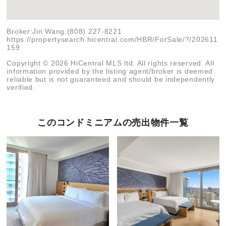
Broker:Jin Wang,(808) 227-8221
https://propertysearch.hicentral.com/HBR/ForSale/?/202611
159
Copyright © 2026 HiCentral MLS ltd. All rights reserved. All
information provided by the listing agent/broker is deemed
reliable but is not guaranteed and should be independently
verified.
このコンドミニアムの売出物件一覧