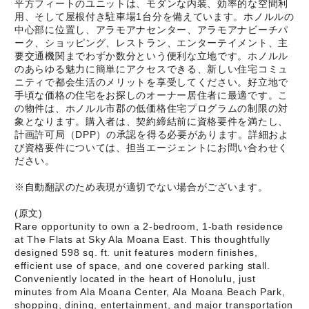
平方フィートのユニットは、モダンな内装、効率的な空間利
用、そして屋根付き駐車場1台分を備えています。ホノルルの
中心部に位置し、アラモアナセンター、アラモアナビーチパ
ーク、ショッピング、レストラン、エンターテイメント、主
要交通機関までわずか数分という便利な立地です。ホノルル
のあらゆる魅力に簡単にアクセスできる、新しい住宅コミュ
ニティで都会生活のメリットを享受してください。好立地で
手頃な価格の住宅をお探しのオーナー居住者に最適です。こ
の物件は、ホノルル市郡の低価格住宅プログラムの制限の対
象となります。購入者は、契約締結前に資格要件を満たし、
計画許可局（DPP）の承認を得る必要があります。詳細およ
び資格要件については、担当エージェントにお問い合わせく
ださい。
※自動翻訳のため表現が適切でない場合がございます。
(原文)
Rare opportunity to own a 2-bedroom, 1-bath residence
at The Flats at Sky Ala Moana East. This thoughtfully
designed 598 sq. ft. unit features modern finishes,
efficient use of space, and one covered parking stall.
Conveniently located in the heart of Honolulu, just
minutes from Ala Moana Center, Ala Moana Beach Park,
shopping, dining, entertainment, and major transportation