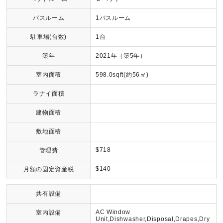
バスルーム
1バスルーム
駐車場(台数)
1台
築年
2021年（築5年）
室内面積
598.0sqft(約56㎡)
ラナイ面積
建物面積
敷地面積
$718
管理費
$140
月額の固定資産税
共有設備
AC Window
室内設備
Unit,Dishwasher,Disposal,Drapes,Dry