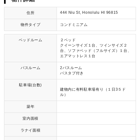
444 Niu St, Honolulu HI 96815
住所
物件タイプ
コンドミニアム
ベッドルーム
２ベッド
クイーンサイズ１台、ツインサイズ２
台、ソファベッド（フルサイズ）１台、
エアマットレス１台
バスルーム
2バスルーム
バスタブ付き
駐車場(台数)
建物内に有料駐車場有り（１日3５ド
ル）
築年
室内面積
ラナイ面積