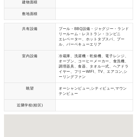
建物面積
敷地面積
共有設備
プール・BBQ設備・ジャグジー・ランド
リールーム・レストラン・コンビニ
エレベーター、ホットタブスパ、プー
ル、バーベキューエリア
室内設備
冷蔵庫、洗濯機・乾燥機、電子レンジ、
オーブン、コーヒーメーカー、食洗機、
調理器具、食器、タオル一式、ヘアドラ
イヤー、フリーWIFI、TV、エアコン,シ
ーリングファン
眺望
オーシャンビュー,シティビュー,マウン
テンビュー
近隣学校(校区)