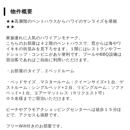
物件概要
★★高層階のペントハウスからハワイのサンライズを堪能
★★
家族連れに人気のハワイアンモナーク。
こちらのお部屋は４２階のペントハウスで、窓からは海やワ
イキキの街並みを見下ろせます。１階にはレストランやフー
ドショップ・コンビニがあり便利です。プールやBBQ設備は
宿泊客であればご自由に利用いただけます。
・お部屋のタイプ…２ベッドルーム
・ベッドサイズ…マスタールーム：クイーンサイズ×１台、ゲ
ストルーム：シングルベッド×２台、リビングルーム：ソファ
ベッド×１台、エアーマットレス（※リクエスト可）
※５名様までご宿泊いただけます。
ビーチやアラモアナショッピングセンターへは徒歩１５分ほ
どで、アクセスも抜群です。
フリーWifi付きのお部屋です。