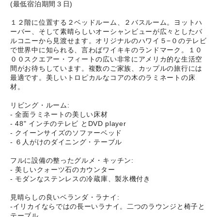
(最低宿泊期間３日)
１２階に位置する２ベッドルーム、２バスルーム。ヨットハ
ーバー、そして素晴らしいオーシャンビューが広々としたバ
ルコニーから見渡せます。オリジナルのハワイ５−０のテレビ
で世界中に知られる、言わばワイキキのランドマーク。１０
００スクエアー・フィートの広い非常にアメリカ的な生活空
間がお待ちしています。複数のご家族、カップルの旅行には
最適です。美しいトロピカルなコアの木のラミネートの床
材。
リビング・ルーム:
- 全面ラミネートの美しい床材
- 48" インチのテレビ とDVD player
- クイーンサイズのソファーベッド
- ６人がけのダイニング・テーブル
フルに設備の整ったグルメ・キッチン:
- 美しいクォーツ石のカウンター
- モダンなステンレスの冷蔵庫、製氷機付き
見晴らしの良いベランダ・ラナイ:
-イリカイならではの長ーいラナイ。二つのラウンジと椅子と
テーブル