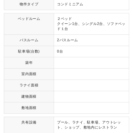
物件タイプ
コンドミニアム
ベッドルーム
２ベッド
クイーン1台、シングル2台、ソファベッ
ド１台
バスルーム
2バスルーム
駐車場(台数)
0台
築年
室内面積
ラナイ面積
建物面積
敷地面積
共有設備
プール、ラナイ、駐車場、アウトレッ
ト、ショップ、敷地内にレストラン