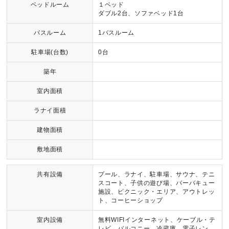
ベッドルーム
１ベッド
ダブル2台、ソファベッド1台
バスルーム
1バスルーム
駐車場(台数)
0台
築年
室内面積
ラナイ面積
建物面積
敷地面積
共有設備
プール、ラナイ、駐車場、サウナ、テニ
スコート、子供の遊び場、バーバキュー
施設、ピクニック・エリア、アウトレッ
ト、コーヒーショップ
室内設備
無料WIFIインターネット、ケーブル・テ
レビ、バルコニー、冷蔵庫、電子レン