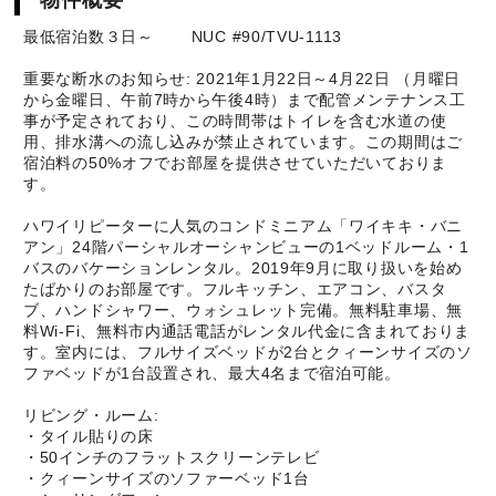
物件概要
最低宿泊数３日～ NUC #90/TVU-1113
重要な断水のお知らせ: 2021年1月22日～4月22日 （月曜日
から金曜日、午前7時から午後4時）まで配管メンテナンス工
事が予定されており、この時間帯はトイレを含む水道の使
用、排水溝への流し込みが禁止されています。この期間はご
宿泊料の50%オフでお部屋を提供させていただいておりま
す。
ハワイリピーターに人気のコンドミニアム「ワイキキ・バニ
アン」24階パーシャルオーシャンビューの1ベッドルーム・1
バスのバケーションレンタル。2019年9月に取り扱いを始め
たばかりのお部屋です。フルキッチン、エアコン、バスタ
ブ、ハンドシャワー、ウォシュレット完備。無料駐車場、無
料Wi-Fi、無料市内通話電話がレンタル代金に含まれておりま
す。室内には、フルサイズベッドが2台とクィーンサイズのソ
ファベッドが1台設置され、最大4名まで宿泊可能。
リビング・ルーム:
・タイル貼りの床
・50インチのフラットスクリーンテレビ
・クィーンサイズのソファーベッド1台