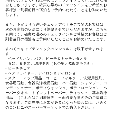
清掃が完了していれば早めにチェックインしていただける場
合もございますが、確実な早めのチェックインをご希望のお
客様はご到着前日の宿泊もご予約いただくことをお勧めいた
します。
また、予定よりも遅いチェックアウトをご希望のお客様は、
次のお客様の状況により調整させていただきますが、こちら
も同じく、確実な遅めのチェックインをご希望のお客様はご
到着後日の宿泊もご予約いただくことをお勧めいたします。
すべてのキャプテンクックのレンタルには以下が含まれま
す：
- ベッドリネン、バス、ビーチ＆キッチンタオル
- 食器、食器類、調理器具（お茶釜と炊飯器を含む）
- ビーチチェア
- ヘアドライヤー、アイロン＆アイロン台
- スタートアップ用品：コーヒーフィルター、洗濯用洗剤、
食器用石鹸、食器洗浄機用石鹸、バー石鹸、シャンプー、コ
ンディショナー、ボディウォッシュ、ボディローション、ペ
ーパータオル、トイレットペーパー、ティッシュ、基本洗浄
用品 （これらはご到着日等、当面必要な量のみのご提供に
なります。ご滞在中に追加が必要になった場合には、お近く
のコンビニやスーパーマーケットでご購入下さい。）