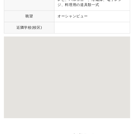
ジ、料理用の道具類一式
眺望
オーシャンビュー
近隣学校(校区)