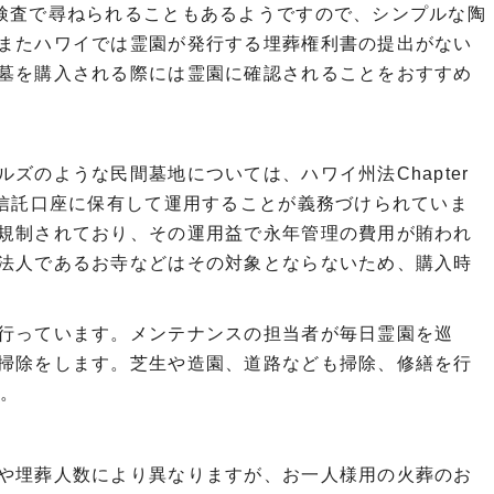
検査で尋ねられることもあるようですので、シンプルな陶
またハワイでは霊園が発行する埋葬権利書の提出がない
墓を購入される際には霊園に確認されることをおすすめ
ルズのような民間墓地については、
ハワイ州法Chapter
を信託口座に保有して運用す
ることが義務づけられていま
規制されており、
その運用益で永年管理の費用が賄われ
法人であるお寺などはその対象とならないため、
購入時
行っています。
メンテナンスの担当者が毎日霊園を巡
掃除をします。芝生や造園、道路なども掃除、
修繕を行
す。
や埋葬人数により異なりますが、お一人様用の火葬のお