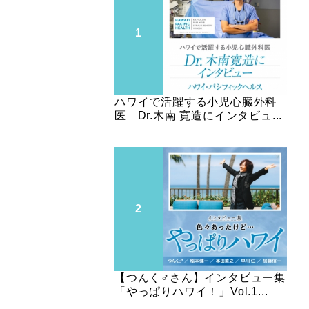
ハワイで活躍する小児心臓外科
医 Dr.木南 寛造にインタビュ...
【つんく♂さん】インタビュー集
「やっぱりハワイ！」Vol.1...