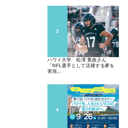
ハワイ大学 松澤 寛政さん
「NFL選手として活躍する夢を
実現...