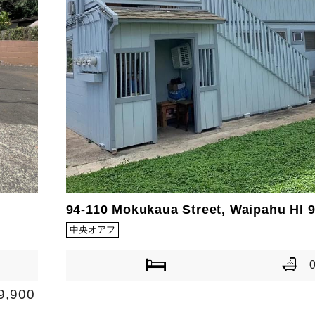
94-110 Mokukaua Street, Waipahu HI 
中央オアフ
9,900