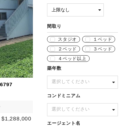
間取り
スタジオ
１ベッド
２ベッド
３ベッド
４ベッド以上
築年数
選択してください
96797
コンドミニアム
0
選択してください
$1,288,000
エージェント名