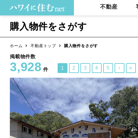
不動産
購入物件をさがす
ホーム
不動産トップ
購入物件をさがす
掲載物件数
3,928
1
2
3
4
5


件