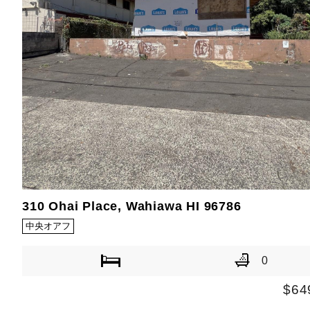
310 Ohai Place, Wahiawa HI 96786
中央オアフ
0
$64