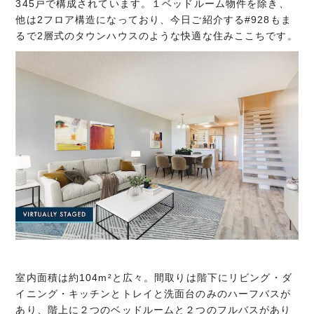
345戸で構成されています。１ベッドルーム物件を除き、
他は2フロア構造になっており、今日ご紹介する#928もま
るで2層式のタウンハウスのような快適な住みここちです。
室内面積は約104m²と広々。間取りは階下にリビング・ダ
イニング・キッチンとトレイと洗面台のみのハーフバスが
あり、階上に２つのベッドルームと２つのフルバスがあり