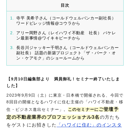
目次
寺平 美希子さん（コールドウェルバンカー副社長）
ワードビレッジ情報@コウラから
アリー岡野さん（レイハワイ不動産 社長） バケレ
ン最新事情@ワイキキビーチから
長谷川ジャッキー千明さん（コールドウェルバンカー
副社長） 話題の新築プロジェクト「ザ・パーク・オ
ン・ケアモク」のショールームから
【9月10日編集部より 満員御礼！セミナー終了いたしま
した】
2023年9月9日（土）に東京・日本橋で開催される、今回で
8回目の開催となるハワイに住む主催の「ハワイ不動産・移
ご登壇予
住・ビジネス進出セミナー」。
このセミナーに
定の不動産業界のプロフェッショナル3名
の方たち
をゲストにお招きした
「ハワイに住む」のインスタ