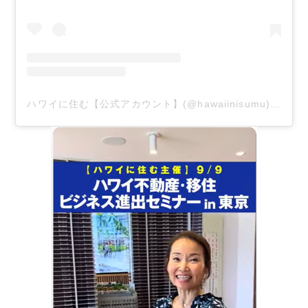
ハワイに住む【公式アカウント】(@hawaiinisumu)がシェアした投稿