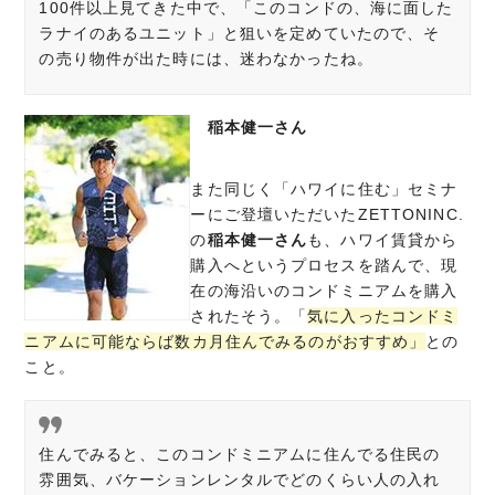
100件以上見てきた中で、「このコンドの、海に面した
ラナイのあるユニット」と狙いを定めていたので、そ
の売り物件が出た時には、迷わなかったね。
稲本健一さん
また同じく「ハワイに住む」セミナ
ーにご登壇いただいたZETTONINC.
の
稲本健一さん
も、ハワイ賃貸から
購入へというプロセスを踏んで、現
在の海沿いのコンドミニアムを購入
されたそう。「
気に入ったコンドミ
ニアムに可能ならば数カ月住んでみるのがお
すすめ」
との
こと。
住んでみると、このコンドミニアムに住んでる住民の
雰囲気、バケーションレンタルでどのくらい人の入れ