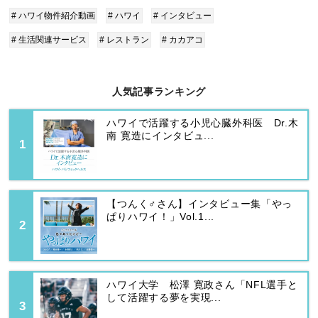
# ハワイ物件紹介動画
# ハワイ
# インタビュー
# 生活関連サービス
# レストラン
# カカアコ
人気記事ランキング
ハワイで活躍する小児心臓外科医 Dr.木
南 寛造にインタビュ...
【つんく♂さん】インタビュー集「やっ
ぱりハワイ！」Vol.1...
ハワイ大学 松澤 寛政さん「NFL選手と
して活躍する夢を実現...