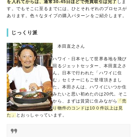
を入れてからは、通常30-45日ほどで売買取引は完了
しま
す。でもそこに至るまでには、ひとそれぞれのプロセスが
あります。色々なタイプの購入パターンをご紹介します。
じっくり派
本田直之さん
ハワイ・日本そして世界各地を飛び
回るジェットセッター、本田直之さ
ん。日本で行われた「ハワイに住
む」セミナーにもご登壇頂きまし
た。本田さんは、ハワイにいつか住
みたいと思い初めたのは20代。そこ
から、まずは賃貸に住みながら
「売
り物件のコンドは10０
件以上は見
た」
とおっしゃっています。