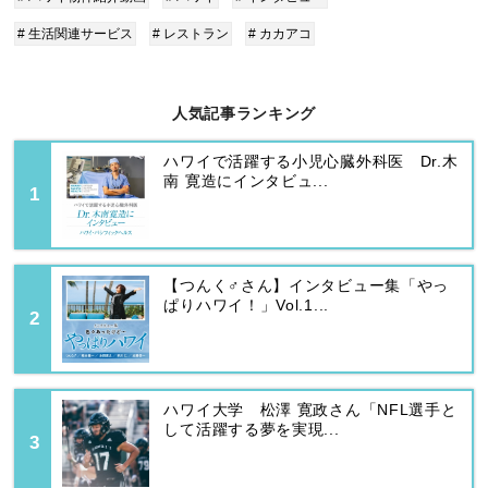
# 生活関連サービス
# レストラン
# カカアコ
人気記事ランキング
ハワイで活躍する小児心臓外科医 Dr.木
南 寛造にインタビュ...
【つんく♂さん】インタビュー集「やっ
ぱりハワイ！」Vol.1...
ハワイ大学 松澤 寛政さん「NFL選手と
して活躍する夢を実現...