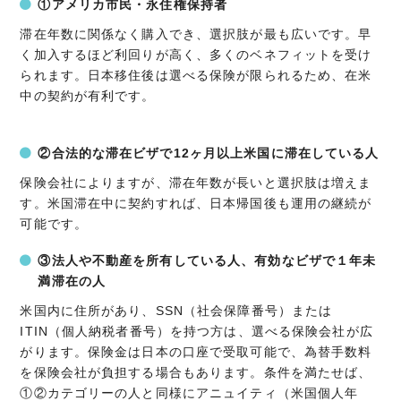
①アメリカ市民・永住権保持者
滞在年数に関係なく購入でき、選択肢が最も広いです。早
く加入するほど利回りが高く、多くのベネフィットを受け
られます。日本移住後は選べる保険が限られるため、在米
中の契約が有利です。
②合法的な滞在ビザで12ヶ月以上米国に滞在している人
保険会社によりますが、滞在年数が長いと選択肢は増えま
す。米国滞在中に契約すれば、日本帰国後も運用の継続が
可能です。
③法人や不動産を所有している人、有効なビザで１年未
満滞在の人
米国内に住所があり、SSN（社会保障番号）または
ITIN（個人納税者番号）を持つ方は、選べる保険会社が広
がります。保険金は日本の口座で受取可能で、為替手数料
を保険会社が負担する場合もあります。条件を満たせば、
①②カテゴリーの人と同様にアニュイティ（米国個人年