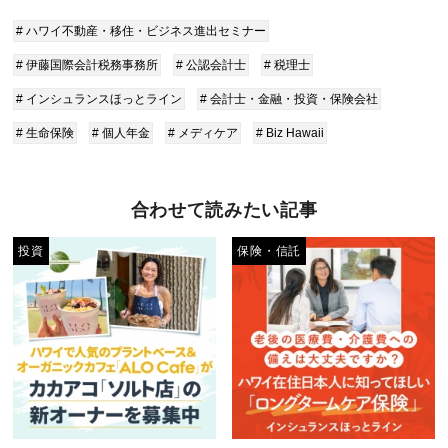
# ハワイ不動産・移住・ビジネス進出セミナー
# 伊藤国際会計税務事務所
# 公認会計士
# 税理士
# インシュランスほっとライン
# 会計士・金融・投資・保険会社
# 生命保険
# 個人年金
# メディケア
# Biz Hawaii
合わせて読みたい記事
投資
保険・信託