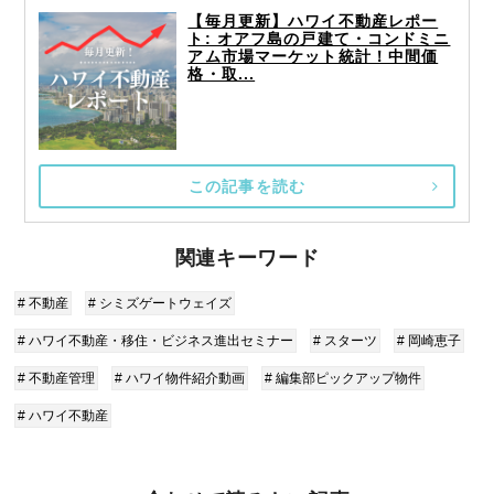
【毎月更新】ハワイ不動産レポー
ト: オアフ島の戸建て・コンドミニ
アム市場マーケット統計！中間価
格・取...
この記事を読む
関連キーワード
# 不動産
# シミズゲートウェイズ
# ハワイ不動産・移住・ビジネス進出セミナー
# スターツ
# 岡崎恵子
# 不動産管理
# ハワイ物件紹介動画
# 編集部ピックアップ物件
# ハワイ不動産