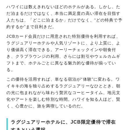
ハワイには数えきれないほどのホテルがある。しかし、た
だ泊まるだけではなく、本当に満足度の高い滞在を目指す
人たちは、「どこに泊まるか」だけでなく、“どの特典で予
約するか”まで目利きだ。
JCBカード会員だけに用意された特別優待を利用すれば、
ラグジュアリーホテルや人気リゾートに、より上質に、よ
り価値高く滞在できる。アーリーチェックインや朝食付
き、クラブラウンジの利用、さらには割引やウェルカムギ
フトまで、ホテルごとに異なる魅力的な優待が揃ってい
る。
この優待を活用すれば、単なる宿泊が“体験”に変わる。ワ
イキキの海を独り占めするラグジュアリーなひととき、朝
の光に包まれながら味わう贅沢なコーヒータイム、地元文
化やアートを楽しむ特別な時間。ハワイを知る人ほど、賢
く、心豊かに、旅を満喫しているのだ。
ラグジュアリーホテルに、JCB限定
優待
で滞在
するという選択