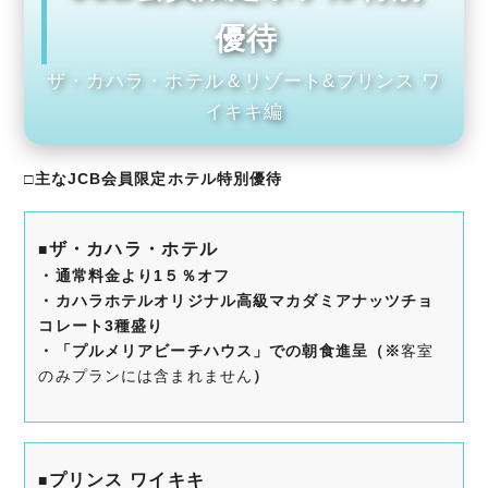
優待
ザ・カハラ・ホテル＆リゾート&プリンス ワ
イキキ編
□主なJCB会員限定ホテル特別優待
ザ・カハラ・ホテル
■
・通常料金より1５％オフ
・カハラホテルオリジナル高級マカダミアナッツチョ
コレート3種盛り
・「プルメリアビーチハウス」での朝食進呈（※
客室
のみプランには含まれません
）
プリンス ワイキキ
■