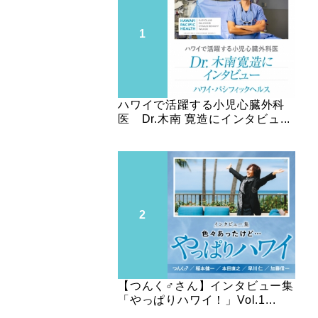
ハワイで活躍する小児心臓外科
医 Dr.木南 寛造にインタビュ...
【つんく♂さん】インタビュー集
「やっぱりハワイ！」Vol.1...