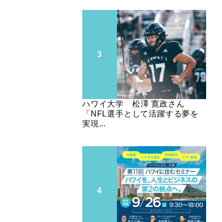
ハワイ大学 松澤 寛政さん
「NFL選手として活躍する夢を
実現...