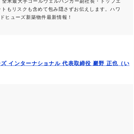
を、全米最大手コールウェルバンカー副社長・トップエ
ットもリスクも含めて包み隠さずお伝えします。ハワ
ードヒューズ新築物件最新情報！
ズ インターナショナル 代表取締役 巖野 正也（い