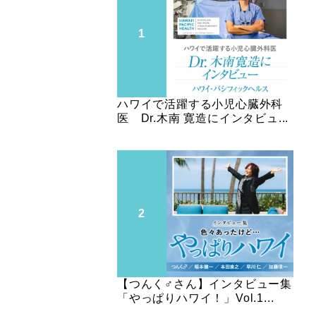
ハワイで活躍する小児心臓外科
医 Dr.木南 寛造にインタビュ...
【つんく♂さん】インタビュー集
「やっぱりハワイ！」Vol.1...