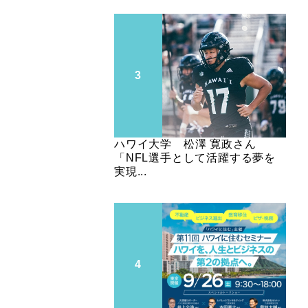
ハワイ大学 松澤 寛政さん
「NFL選手として活躍する夢を
実現...