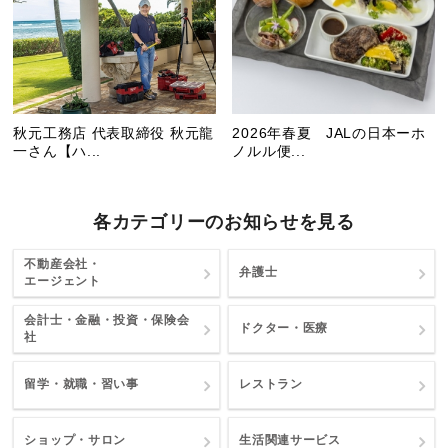
秋元工務店 代表取締役 秋元龍
2026年春夏 JALの日本ーホ
一さん【ハ...
ノルル便...
各カテゴリーのお知らせを見る
不動産会社・
弁護士
エージェント
会計士・金融・投資・保険会
ドクター・医療
社
留学・就職・習い事
レストラン
ショップ・サロン
生活関連サービス