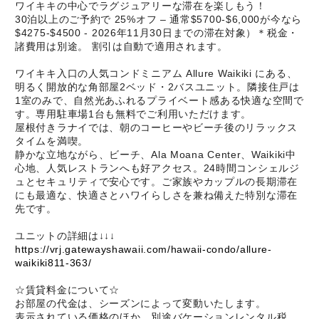
ワイキキの中心でラグジュアリーな滞在を楽しもう！
30泊以上のご予約で 25%オフ – 通常$5700-$6,000が今なら
$4275-$4500 - 2026年11月30日までの滞在対象）＊税金・
諸費用は別途。 割引は自動で適用されます。
ワイキキ入口の人気コンドミニアム Allure Waikiki にある、
明るく開放的な角部屋2ベッド・2バスユニット。隣接住戸は
1室のみで、自然光あふれるプライベート感ある快適な空間で
す。専用駐車場1台も無料でご利用いただけます。
屋根付きラナイでは、朝のコーヒーやビーチ後のリラックス
タイムを満喫。
静かな立地ながら、ビーチ、Ala Moana Center、Waikiki中
心地、人気レストランへも好アクセス。24時間コンシェルジ
ュとセキュリティで安心です。ご家族やカップルの長期滞在
にも最適な、快適さとハワイらしさを兼ね備えた特別な滞在
先です。
ユニットの詳細は↓↓↓
https://vrj.gatewayshawaii.com/hawaii-condo/allure-
waikiki811-363/
☆賃貸料金について☆
お部屋の代金は、シーズンによって変動いたします。
表示されている価格のほか、別途バケーションレンタル税