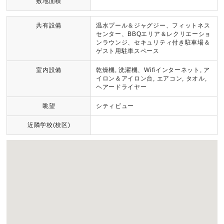
敷地面積
共有設備
温水プール＆ジャグジー、フィットネス
センター、BBQエリア＆レクリエーショ
ンラウンジ、セキュリティ付き駐車場＆
ゲスト用駐車スペース
室内設備
乾燥機, 洗濯機、Wifiインターネット, ア
イロン＆アイロン台, エアコン, タオル,
ヘアードライヤー
眺望
シティビュー
近隣学校(校区)