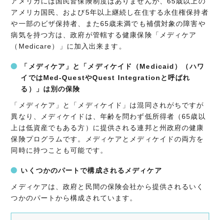
アメリカには国民皆保険制度はありませんが、65歳以上の
アメリカ国民、および5年以上継続し在住する永住権保持者
や一部のビザ保持者、また65歳未満でも補償対象の障害や
病気を持つ方は、政府が管轄する健康保険「メディケア
（Medicare）」に加入出来ます。
「メディケア」と「メディケイド（
Medicaid
）（ハワ
イでは
Med-Quest
や
Quest Integration
と呼ばれ
る）」は別の保険
「メディケア」と「メディケイド」は混同されがちですが
異なり、メディケイドは、年齢を問わず低所得者（65歳以
上は低資産でもある方）に提供される連邦と州政府の健康
保険プログラムです。メディケアとメディケイドの両方を
同時に持つことも可能です。
いくつかのパートで構成されるメディケア
メディケアは、政府と民間の保険会社から提供されるいく
つかのパートから構成されています。