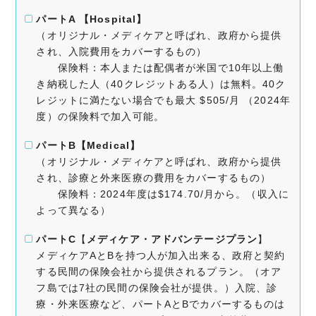
パート
A
【
Hospital】
（オリジナル・メディケアと呼ばれ、政府から提供
され、入院費用をカバーするもの）
保険料：本人または配偶者が米国で10年以上働
き納税した人（40クレジットある人）は無料。40ク
レジットに満たない場合でも最大 $505/月 （2024年
度）の保険料で加入可能。
パート
B
【
Medical】
（オリジナル・メディケアと呼ばれ、政府から提供
され、診療と外来医療の費用をカバーするもの）
保険料：2024年度は$174.70/月から。（収入に
よって異なる）
パート
C
【
メディケア・アドバンテージプラン
】
メディケアAとBを持つ人が加入出来る、政府と契約
する民間の保険会社から提供されるプラン。（オア
フ島では7社の民間の保険会社が提供。）入院、診
療・外来医療など、パートAとBでカバーするものは