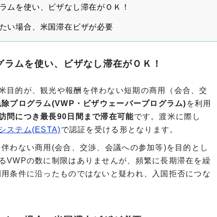
グラムを使い、ビザなし滞在がＯＫ！
したい場合、米国滞在ビザが必要
グラムを使い、ビザなし滞在がＯＫ！
米目的が、観光や報酬を伴わない短期の商用（会合、交
除プログラム(VWP・ビザウェーバープログラム)
を利用
訪問につき最長90日間まで滞在可能
です。渡米に際し
ステム(ESTA)
で認証を受ける形となります。
を伴わない商用(会合、交渉、会議への参加等)を目的とし
るVWPの数に制限はありませんが、頻繁に長期滞在を繰
利用条件に沿ったものではないと疑われ、入国拒否につな