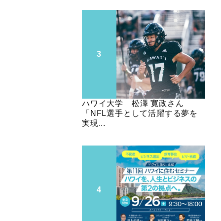
ハワイ大学 松澤 寛政さん
「NFL選手として活躍する夢を
実現...