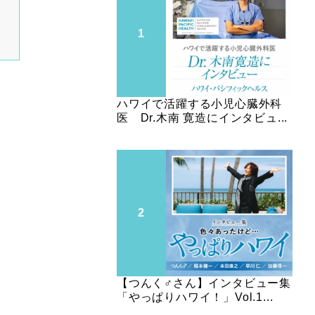
ハワイで活躍する小児心臓外科
医 Dr.木南 寛造にインタビュ...
【つんく♂さん】インタビュー集
「やっぱりハワイ！」Vol.1...