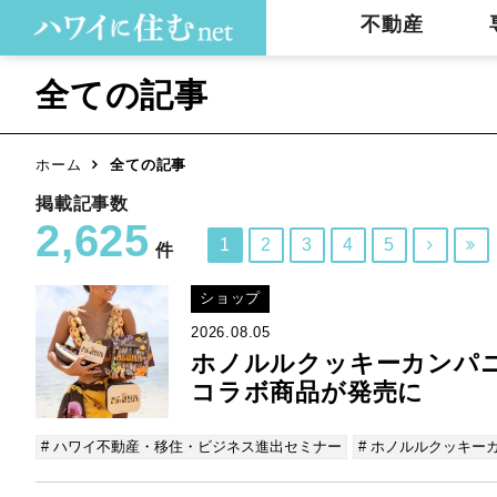
不動産
全ての記事
ホーム
全ての記事
掲載記事数
2,625
1
2
3
4
5


件
ショップ
2026.08.05
ホノルルクッキーカンパ
コラボ商品が発売に
# ハワイ不動産・移住・ビジネス進出セミナー
# ホノルルクッキー