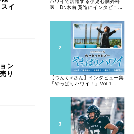
ハワイで活躍する小児心臓外科
イスイ
医 Dr.木南 寛造にインタビュ...
ョン
が売り
【つんく♂さん】インタビュー集
「やっぱりハワイ！」Vol.1...