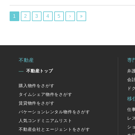
1
2
3
4
5


不動産
専
不動産トップ
弁
会
購入物件をさがす
ド
タイムシェア物件をさがす
移
賃貸物件をさがす
仕
バケーションレンタル物件をさがす
レ
人気コンドミニアムリスト
シ
不動産会社とエージェントをさがす