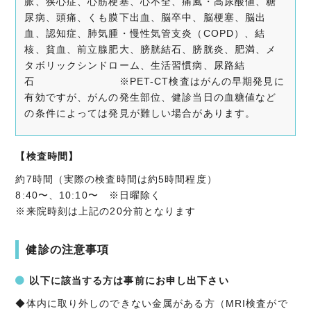
脈、狭心症、心筋梗塞、心不全、痛風・高尿酸値、糖
尿病、頭痛、くも膜下出血、脳卒中、脳梗塞、脳出
血、認知症、肺気腫・慢性気管支炎（COPD）、結
核、貧血、前立腺肥大、膀胱結石、膀胱炎、肥満、メ
タボリックシンドローム、生活習慣病、尿路結
石 ※PET-CT検査はがんの早期発見に
有効ですが、がんの発生部位、健診当日の血糖値など
の条件によっては発見が難しい場合があります。
【検査時間】
約7時間（実際の検査時間は約5時間程度）
8:40〜、10:10〜 ※日曜除く
※来院時刻は上記の20分前となります
健診の注意事項
以下に該当する方は事前にお申し出下さい
◆体内に取り外しのできない金属がある方（
MRI検査がで