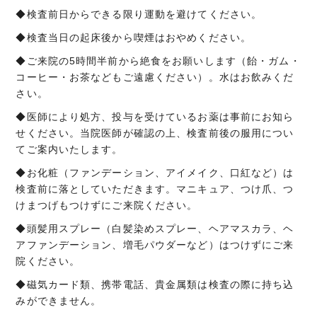
◆検査前日からできる限り運動を避けてください。
◆検査当日の起床後から喫煙はおやめください。
◆ご来院の5時間半前から絶食をお願いします（飴・ガム・
コーヒー・お茶などもご遠慮ください）。水はお飲みくだ
さい。
◆医師により処方、
投与を受けているお薬は事前にお知ら
せください。
当院医師が確認の上、検査前後の服用につい
てご案内いたします。
◆お化粧（ファンデーション、アイメイク、口紅など）
は
検査前に落としていただきます。マニキュア、つけ爪、
つ
けまつげもつけずにご来院ください。
◆頭髪用スプレー（白髪染めスプレー、ヘアマスカラ、
ヘ
アファンデーション、増毛パウダーなど）
はつけずにご来
院ください。
◆磁気カード類、携帯電話、
貴金属類は検査の際に持ち込
みができません。