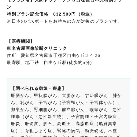
【プラン名】人間ドック・アメリカ在住日本人特別プラ
ン
特別プラン記念価格 632,500円（税込）
※日本のパスポートをお持ちの方が対象のプランです。
【医療機関】
東名古屋画像診断クリニック
住所 愛知県名古屋市千種区自由ケ丘3-4-26
最寄駅 地下鉄 自由ケ丘駅(徒歩約5分)
【調べられる病気・疾患】
肝臓がん、甲状腺がん、大腸がん、すい臓がん、肺が
ん、乳がん、子宮がん（子宮頸がん・子宮体がん）、
卵巣がん、腎細胞がん、前立腺がん、喉頭がん、悪性
腫瘍（がん・悪性新生物）、子宮筋腫・子宮内膜症、
肝炎、肝硬変、胆石、高血圧、高脂血症（脂質異常
症）、骨粗しょう症、腎臓の病気、動脈硬化、不整