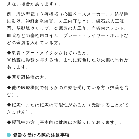
きない場合があります）。
例：埋込型電子医療機器（心臓ペースメーカー、埋込型除
細動器、
神経刺激装置、人工内耳など）、磁石式人工肛
門、脳動脈クリップ、金属製の人工弁、血管内ステント、
血管などの塞栓用コイル、プレート・ワイヤー・ボルトな
どの金属を入れている方。
◆刺青・アートメイクをされている方。
※検査に影響を与える他、
まれに変色したり火傷の恐れが
あります。
◆閉所恐怖症の方。
◆他の医療機関で何らかの治療を受けている方（投薬を含
む）。
◆妊娠中または妊娠の可能性がある方（
受診することがで
きません）。
◆授乳中の方（基本的に健診はお断りしております）。
健診を受ける際の注意事項