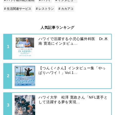
# ハワイ物件紹介動画
# ハワイ
# インタビュー
# 生活関連サービス
# レストラン
# カカアコ
人気記事ランキング
ハワイで活躍する小児心臓外科医 Dr.木
南 寛造にインタビュ...
【つんく♂さん】インタビュー集「やっ
ぱりハワイ！」Vol.1...
ハワイ大学 松澤 寛政さん「NFL選手と
して活躍する夢を実現...