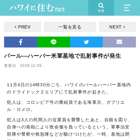
検索
PREV
一覧を見る
NEXT
パール―ハーバー米軍基地で乱射事件が発生
更新日 2019.12.05
11月4日の14時30分ごろ、ハワイのパールハーバー基地内
のドライドック２エリアにて乱射事件が起きた。
犯人は、コロンビア号の乗組員である海軍兵、ガブリエ
ル・ロメロ。
犯人は3人の民間人の従業員を襲撃したあと、自殺を図り、
自身への発砲により致命傷を負っているという。軍事治安
部隊や警察や救急隊などが駆けつけたが、一時、基地は閉