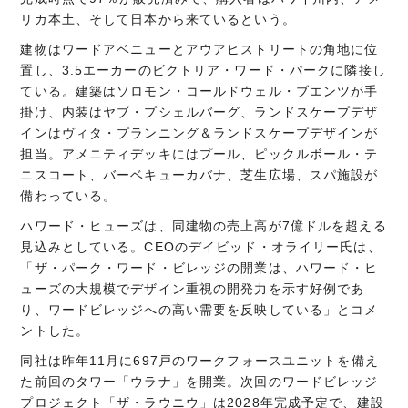
リカ本土、そして日本から来ているという。
建物はワードアベニューとアウアヒストリートの角地に位
置し、3.5エーカーのビクトリア・ワード・パークに隣接し
ている。建築はソロモン・コールドウェル・ブエンツが手
掛け、内装はヤブ・プシェルバーグ、ランドスケープデザ
インはヴィタ・プランニング＆ランドスケープデザインが
担当。アメニティデッキにはプール、ピックルボール・テ
ニスコート、バーベキューカバナ、芝生広場、スパ施設が
備わっている。
ハワード・ヒューズは、同建物の売上高が7億ドルを超える
見込みとしている。CEOのデイビッド・オライリー氏は、
「ザ・パーク・ワード・ビレッジの開業は、ハワード・ヒ
ューズの大規模でデザイン重視の開発力を示す好例であ
り、ワードビレッジへの高い需要を反映している」とコメ
ントした。
同社は昨年11月に697戸のワークフォースユニットを備え
た前回のタワー「ウラナ」を開業。次回のワードビレッジ
プロジェクト「ザ・ラウニウ」は2028年完成予定で、建設