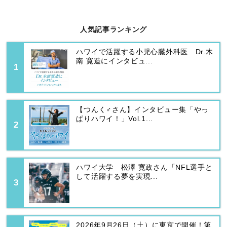
人気記事ランキング
ハワイで活躍する小児心臓外科医 Dr.木
南 寛造にインタビュ...
【つんく♂さん】インタビュー集「やっ
ぱりハワイ！」Vol.1...
ハワイ大学 松澤 寛政さん「NFL選手と
して活躍する夢を実現...
2026年9月26日（土）に東京で開催！第