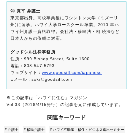
沖 真平 弁護士
東京都出身。高校卒業後にワシントン大学（ミズーリ
州)に留学。ハワイ大学ロースクール卒業。2010 年ハ
ワイ州弁護士資格取得。会社法・移民法・相 続法など
日本人からの依頼に対応。
グッドシル法律事務所
住所：999 Bishop Street, Suite 1600
電話：808-547-5793
ウェブサイト：
www.goodsill.com/japanese
Eメール：soki@goodsill.com
※この記事は「ハワイに住む」マガジン
Vol.33（2018/4/15発行）の記事を元に作成しています。
関連キーワード
# 弁護士
# 移民弁護士
# ハワイ不動産・移住・ビジネス進出セミナー