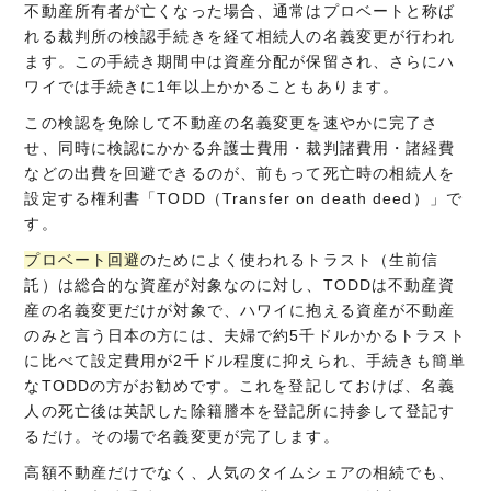
不動産所有者が亡くなった場合、通常はプロベートと称ば
れる裁判所の検認手続きを経て相続人の名義変更が行われ
ます。この手続き期間中は資産分配が保留され、さらにハ
ワイでは手続きに1年以上かかることもあります。
この検認を免除して不動産の名義変更を速やかに完了さ
せ、同時に検認にかかる弁護士費用・裁判諸費用・諸経費
などの出費を回避できるのが、前もって死亡時の相続人を
設定する権利書「TODD（Transfer on death deed）」で
す。
プロベート回避
のためによく使われるトラスト（生前信
託）は総合的な資産が対象なのに対し、TODDは不動産資
産の名義変更だけが対象で、ハワイに抱える資産が不動産
のみと言う日本の方には、夫婦で約5千ドルかかるトラスト
に比べて設定費用が2千ドル程度に抑えられ、手続きも簡単
なTODDの方がお勧めです。これを登記しておけば、名義
人の死亡後は英訳した除籍謄本を登記所に持参して登記す
るだけ。その場で名義変更が完了します。
高額不動産だけでなく、人気のタイムシェアの相続でも、