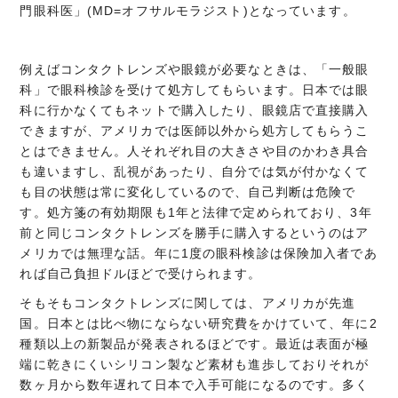
門眼科医」(MD=オフサルモラジスト)となっています。
例えばコンタクトレンズや眼鏡が必要なときは、「一般眼
科」で眼科検診を受けて処方してもらいます。日本では眼
科に行かなくてもネットで購入したり、眼鏡店で直接購入
できますが、アメリカでは医師以外から処方してもらうこ
とはできません。人それぞれ目の大きさや目のかわき具合
も違いますし、乱視があったり、自分では気が付かなくて
も目の状態は常に変化しているので、自己判断は危険で
す。処方箋の有効期限も1年と法律で定められており、3年
前と同じコンタクトレンズを勝手に購入するというのはア
メリカでは無理な話。年に1度の眼科検診は保険加入者であ
れば自己負担ドルほどで受けられます。
そもそもコンタクトレンズに関しては、アメリカが先進
国。日本とは比べ物にならない研究費をかけていて、年に2
種類以上の新製品が発表されるほどです。最近は表面が極
端に乾きにくいシリコン製など素材も進歩しておりそれが
数ヶ月から数年遅れて日本で入手可能になるのです。多く