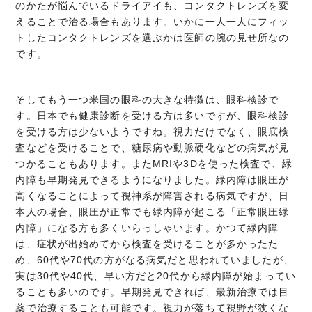
のかたが悩んでいるドライアイも、コンタクトレンズを変
えることで治る場合もあります。いかに一人一人にフィッ
トしたコンタクトレンズを選ぶかは医師の腕の見せ所なの
です。
そしてもう一つ米国の眼科の大きな特徴は、眼科検診で
す。日本でも健康診断を受ける方は多いですが、眼科検診
を受ける方は少ないようですね。視力だけでなく、眼底検
査などを受けることで、糖尿病や動脈硬化などの病気が見
つかることもあります。またMRIや3Dを使った検査で、緑
内障も早期発見できるようになりました。緑内障は眼圧が
高くなることによって視神系が障害される病気ですが、日
本人の場合、眼圧が正常でも緑内障が起こる「正常眼圧緑
内障」になる方も多くいらっしゃいます。かつて緑内障
は、症状が出始めてから検査を受けることが多かったた
め、60代や70代の方がなる病気だと思われていましたが、
実は30代や40代、早い方だと20代から緑内障が始まってい
ることも多いのです。早期発見できれば、最新治療では目
薬で治療することも可能です。視力が落ちて視野が狭くな