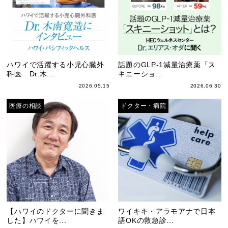
ハワイで活躍する小児心臓外
話題のGLP-1減量治療薬「ス
科医 Dr.木...
キニーショ...
2026.05.15
2026.06.30
医療の相談
ドクター・病院
【ハワイのドクターに聞きま
ワイキキ・アラモアナで日本
した】ハワイを...
語OKの救急診...