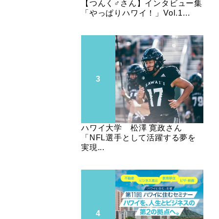
【つんく♂さん】インタビュー集
「やっぱりハワイ！」Vol.1...
ハワイ大学 松澤 寛政さん
「NFL選手として活躍する夢を
実現...