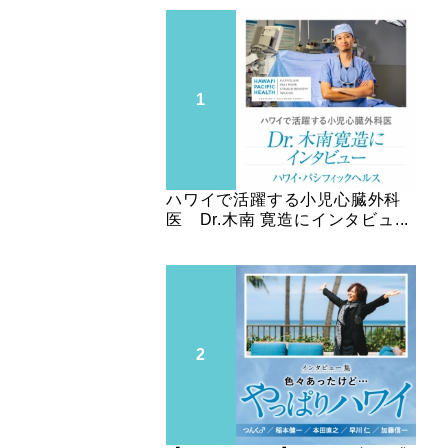
ハワイで活躍する小児心臓外科
医 Dr.木南 寛造にインタビュ...