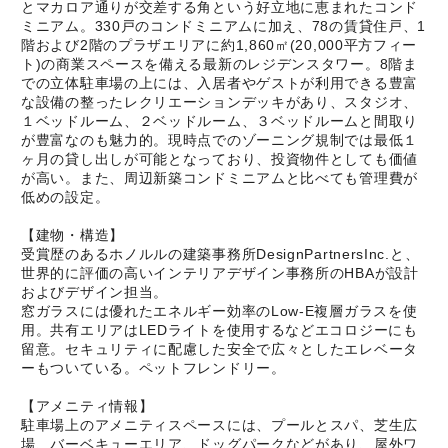
とマカロア通りが交差する角という好立地に恵まれたコンド
ミニアム。330戸のコンドミニアムに加え、78の賃貸住戸、1
階および2階のプラザエリアに約1,860㎡(20,000平方フィー
ト)の商業スペースを備える最新のレジデンスタワー。8階ま
での立体駐車場の上には、入居者やゲストが利用できる豊富
な設備の整ったレクリエーションデッキがあり、スタジオ、
１ベッドルーム、２ベッドルーム、３ベッドルームと間取り
が豊富なのも魅力的。現時点でのゾーニング規制では最低１
ヶ月の貸し出しが可能となっており、投資物件としても価値
が高い。また、周辺新築コンドミニアムと比べても管理費が
低めの設定。
【建物・構造】
受賞歴のあるホノルルの建築事務所DesignPartnersInc.と、
世界的に評価の高いインテリアデザイン事務所のHBAが設計
およびデザイン担当。
窓ガラスには優れたエネルギー効率のLow-E複層ガラスを使
用。共有エリアはLEDライトを使用するなどエコロジーにも
留意。セキュリティに配慮した安全で広々としたエレベータ
ーもついている。ペットフレンドリー。
【アメニティ情報】
駐車場上のアメニティスペースには、プールとスパ、芝生広
場、バーベキューエリア、ドッグパークなどがあり、屋外ワ