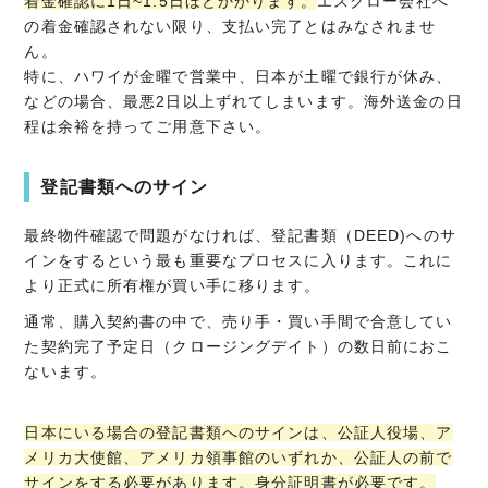
着金確認に1日~1.5日ほどかかります。
エスクロー会社へ
の着金確認されない限り、支払い完了とはみなされませ
ん。
特に、ハワイが金曜で営業中、日本が土曜で銀行が休み、
などの場合、最悪2日以上ずれてしまいます。海外送金の日
程は余裕を持ってご用意下さい。
登記書類へのサイン
最終物件確認で問題がなければ、登記書類（DEED)へのサ
インをするという最も重要なプロセスに入ります。これに
より正式に所有権が買い手に移ります。
通常、購入契約書の中で、売り手・買い手間で合意してい
た契約完了予定日（クロージングデイト）の数日前におこ
ないます。
日本にいる場合の登記書類へのサインは、公証人役場、ア
メリカ大使館、アメリカ領事館のいずれか、公証人の前で
サインをする必要があります。身分証明書が必要です。