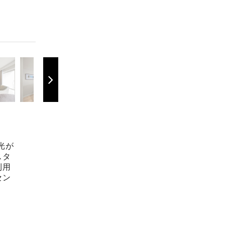
光が
スタ
利用
セン