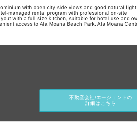
dominium with open city-side views and good natural light
hotel-managed rental program with professional on-site
ut with a full-size kitchen, suitable for hotel use and o
onvenient access to Ala Moana Beach Park, Ala Moana Cente
不動産会社/エージェントの
詳細はこちら