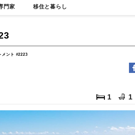
専門家
移住と暮らし
23
ント #2223
1
1