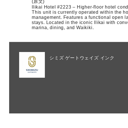
(原文)
Ilikai Hotel #2223 – Higher-floor hotel con
This unit is currently operated within the 
management. Features a functional open layo
stays. Located in the iconic Ilikai with c
marina, dining, and Waikiki.
シミズ ゲートウェイズ インク