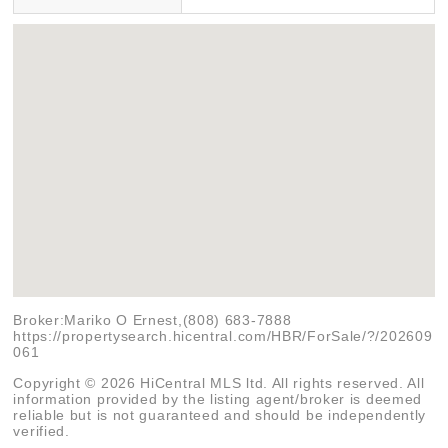
Broker:Mariko O Ernest,(808) 683-7888
https://propertysearch.hicentral.com/HBR/ForSale/?/202609
061
Copyright © 2026 HiCentral MLS ltd. All rights reserved. All
information provided by the listing agent/broker is deemed
reliable but is not guaranteed and should be independently
verified.