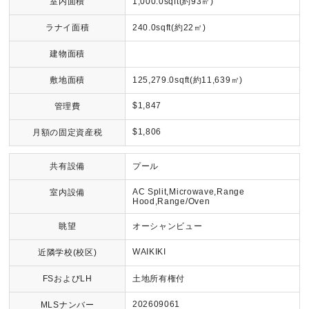
室内面積
1,000.0sqft(約93㎡)
ラナイ面積
240.0sqft(約22㎡)
建物面積
敷地面積
125,279.0sqft(約11,639㎡)
$1,847
管理費
$1,806
月額の固定資産税
共有設備
プール
AC Split,Microwave,Range
室内設備
Hood,Range/Oven
眺望
オーシャンビュー
WAIKIKI
近隣学校(校区)
FSおよびLH
土地所有権付
202609061
MLSナンバー