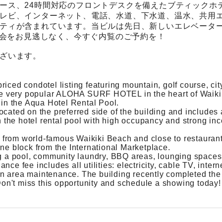
ース、24時間対応のフロントデスクを備えたブティックホ
レビ、インターネット、電話、水道、下水道、温水、共用
ティが含まれています。当ビルは先日、新しいエレベータ
機会をお見逃しなく、今すぐ内覧のご予約を！
ざいます。
iced condotel listing featuring mountain, golf course, cit
e very popular ALOHA SURF HOTEL in the heart of Waiki
it in the Aqua Hotel Rental Pool.
 located on the preferred side of the building and includes 
in the hotel rental pool with high occupancy and strong in
ks from world-famous Waikiki Beach and close to restaurant
ne block from the International Marketplace.
ng a pool, community laundry, BBQ areas, lounging spaces
e fee includes all utilities: electricity, cable TV, intern
n area maintenance. The building recently completed the
 Don't miss this opportunity and schedule a showing today!