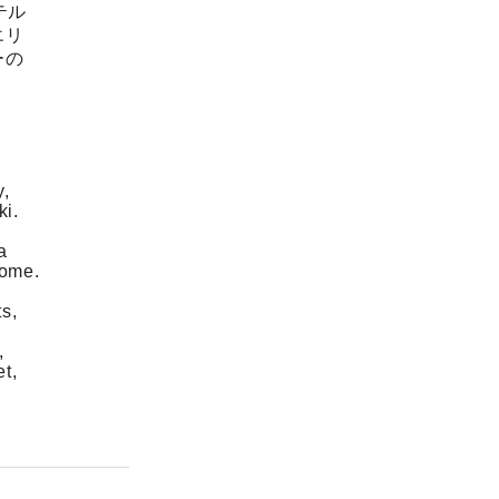
テル
エリ
ーの
y,
ki.
a
come.
s,
,
et,