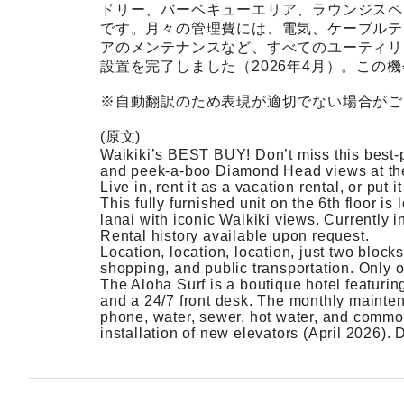
ドリー、バーベキューエリア、ラウンジスペ
です。月々の管理費には、電気、ケーブルテ
アのメンテナンスなど、すべてのユーティリ
設置を完了しました（2026年4月）。この
※自動翻訳のため表現が適切でない場合がご
(原文)
Waikiki’s BEST BUY! Don’t miss this best-pr
and peek-a-boo Diamond Head views at th
Live in, rent it as a vacation rental, or put 
This fully furnished unit on the 6th floor is
lanai with iconic Waikiki views. Currently 
Rental history available upon request.
Location, location, location, just two bloc
shopping, and public transportation. Only o
The Aloha Surf is a boutique hotel featuri
and a 24/7 front desk. The monthly maintenanc
phone, water, sewer, hot water, and commo
installation of new elevators (April 2026).