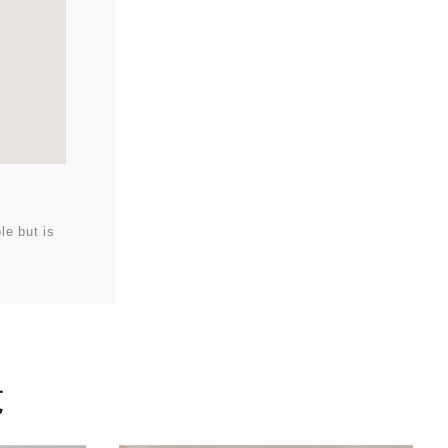
le but is
覧