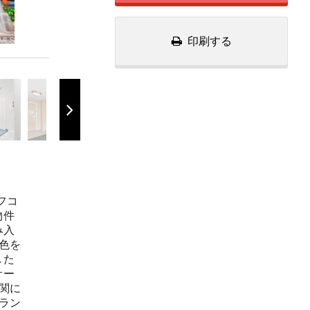
印刷する
フコ
物件
み入
色を
した
ケー
関に
ラン