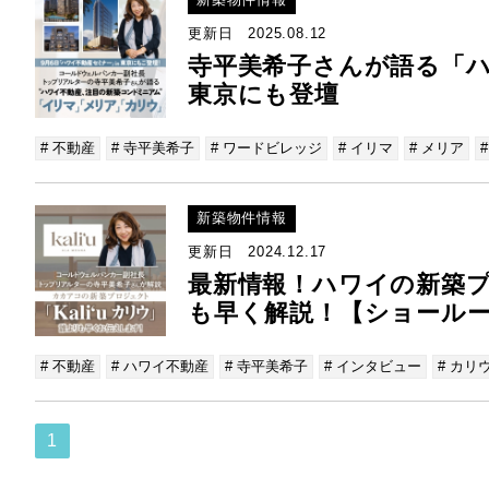
更新日 2025.08.12
寺平美希子さんが語る「ハ
東京にも登壇
# 不動産
# 寺平美希子
# ワードビレッジ
# イリマ
# メリア
新築物件情報
更新日 2024.12.17
最新情報！ハワイの新築プ
も早く解説！【ショール
# 不動産
# ハワイ不動産
# 寺平美希子
# インタビュー
# カリ
1