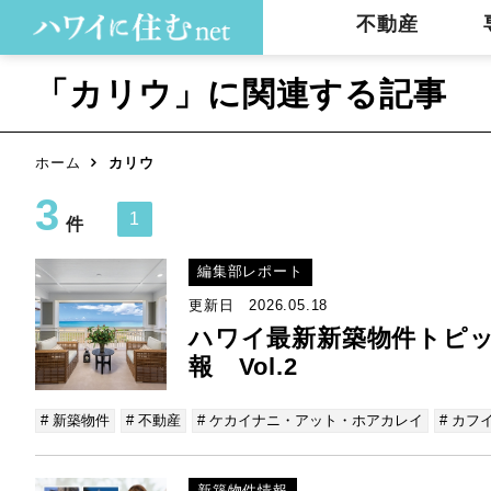
不動産
「カリウ」に関連する記事
ホーム
カリウ
3
1
件
編集部レポート
更新日 2026.05.18
ハワイ最新新築物件トピ
報 Vol.2
# 新築物件
# 不動産
# ケカイナニ・アット・ホアカレイ
# カフ
新築物件情報