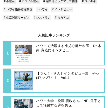
# 不動産
# ハワイ不動産
# 編集部ピックアップ物件
# ワイキキ
# ハワイ物件紹介動画
# ハワイ
# インタビュー
# 生活関連サービス
# レストラン
# カカアコ
人気記事ランキング
ハワイで活躍する小児心臓外科医 Dr.木
南 寛造にインタビュ...
【つんく♂さん】インタビュー集「やっ
ぱりハワイ！」Vol.1...
ハワイ大学 松澤 寛政さん「NFL選手と
して活躍する夢を実現...