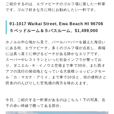
ご紹介するのは、エヴァビーチのゴルフ場に面した一軒家
です。ゴルフ好きな方に特にお勧めしたい一軒です。
91-1017 Waikai Street, Ewa Beach HI 96706
５ベッドルーム＆５バスルーム、$1,499,000
ホノルル中心地から見て、パールハーバーを越えた海沿い
にある街、エヴァビーチ。多くのゴルフ場が点在し、南端
には真っ直ぐに伸びるビーチがある静かなエリアです。
スーパーやレストランといった社会インフラが整ってお
り、ダニエル・K・イノウエ空港まで車で30分、また西オ
アフの流行の発信地となっている大規模ショッピングモー
ル「カ・マカナ・アリイ」まで車で10分と、街の便利さと
田舎ののんびりした空気感の両方を味わえます。
今日、ご紹介する一軒家があるのはこちら！下の写真、右
下の赤い枠線で囲ってある部分。