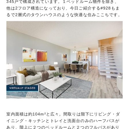
345戸で構成されています。１ベッドルーム物件を除き、
他は2フロア構造になっており、今日ご紹介する#928もま
るで2層式のタウンハウスのような快適な住みここちです。
室内面積は約104m²と広々。間取りは階下にリビング・ダ
イニング・キッチンとトレイと洗面台のみのハーフバスが
あり、階上に２つのベッドルームと２つのフルバスがあり