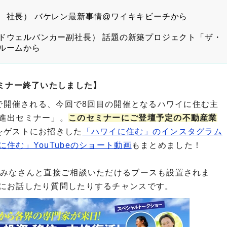
 社長） バケレン最新事情@ワイキキビーチから
ドウェルバンカー副社長） 話題の新築プロジェクト「ザ・
ルームから
セミナー終了いたしました】
橋で開催される、今回で8回目の開催となるハワイに住む主
進出セミナー」。
このセミナーに
ご登壇予定の不動産業
をゲストにお招きした
「ハワイに住む」のインスタグラム
に住む」YouTubeのショート動画
も
まとめました！
のみなさんと直接ご相談いただけるブースも設置されま
にお話したり質問したりするチャンスです。