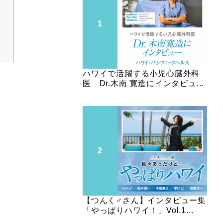
ハワイで活躍する小児心臓外科
医 Dr.木南 寛造にインタビュ...
【つんく♂さん】インタビュー集
「やっぱりハワイ！」Vol.1...