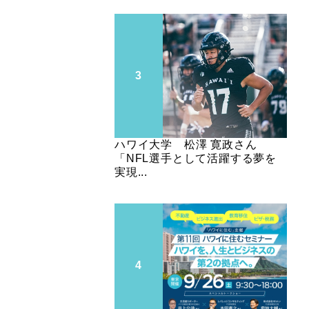
ハワイ大学 松澤 寛政さん
「NFL選手として活躍する夢を
実現...