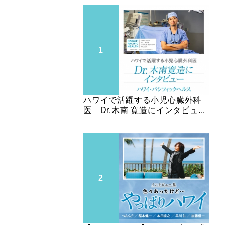
ハワイで活躍する小児心臓外科
医 Dr.木南 寛造にインタビュ...