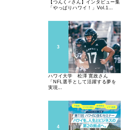
【つんく♂さん】インタビュー集
「やっぱりハワイ！」Vol.1...
ハワイ大学 松澤 寛政さん
「NFL選手として活躍する夢を
実現...