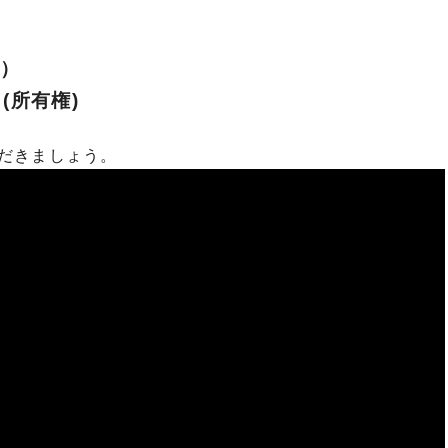
d）
 (所有権)
だきましょう。