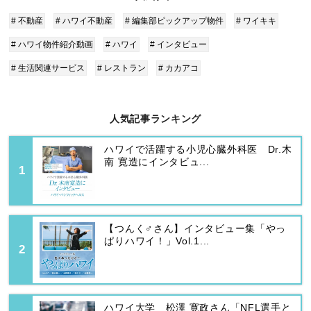
# 不動産
# ハワイ不動産
# 編集部ピックアップ物件
# ワイキキ
# ハワイ物件紹介動画
# ハワイ
# インタビュー
# 生活関連サービス
# レストラン
# カカアコ
人気記事ランキング
ハワイで活躍する小児心臓外科医 Dr.木
南 寛造にインタビュ...
【つんく♂さん】インタビュー集「やっ
ぱりハワイ！」Vol.1...
ハワイ大学 松澤 寛政さん「NFL選手と