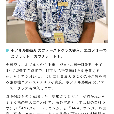
ホノルル路線初のファーストクラス導入。エコノミーで
はフラット・カウチシートも。
全日空は、ホノルルから羽田、成田へ1日合計3便、全て
B787型機での運航で、昨年度の搭乗率は９割を超えまし
た。そして５月24日、ついに世界最大５２０の座席数を誇
る旅客機エアバスA３８０が就航。ホノルル路線初のファ
ーストクラスも導入します。
環境保護を強く意識した「空飛ぶウミガメ」が描かれたA
３８０機の導入に合わせて、海外空港としては初の自社ラ
ウンジ「ANAスイートラウンジ」と「ANAラウンジ」を開
設。直接、アッパーデッキへの搭乗が可能となり利便性が