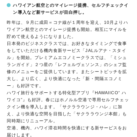
ハワイアン航空とのマイレージ提携、セルフチェックイ
ン導入など新サービスが目白押し。
昨年は、９月に成田＝コナ線が１周年を迎え、10月よりハ
ワイアン航空とのマイレージ提携も開始。相互にマイルを
貯めて使えるようになりました。
日本発のビジネスクラスでは、お好きなタイミングで食事
をしていただける機内食新サービス「JALルアナ・スタイ
ル」を開始。プレミアムエコノミークラスでは、「ミシュ
ランガイド」２つ星の「レフェルヴェソンス」のシェフ監
修のメニューをご提供しています。またシートピッチを拡
大し、より広く、より快適になった「新・間隔エコノミ
ー」も好評です。
ハワイ旅行をサポートする特化型アプリ『HAWAIICO“ ハ
ワイコ”』も好評。春にはホノルル空港で専用セルフチェッ
クイン機を導入します。「サクララウンジ・ハレ」に加
え、より快適な空間を目指した「サクララウンジ本館」も
同時期にリニューアル。
空港、機内、ハワイ滞在時間を快適にする新サービスをお
届けします。