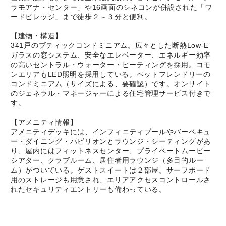
ラモアナ・センター」や16画面のシネコンが併設された「ワ
ードビレッジ」まで徒歩２～３分と便利。
【建物・構造】
341戸のブティックコンドミニアム。広々とした断熱Low-E
ガラスの窓システム、安全なエレベーター、エネルギー効率
の高いセントラル・ウォーター・ヒーティングを採用。コモ
ンエリアもLED照明を採用している。ペットフレンドリーの
コンドミニアム（サイズによる、要確認）です。オンサイト
のジェネラル・マネージャーによる住宅管理サービス付きで
す。
【アメニティ情報】
アメニティデッキには、インフィニティプールやバーベキュ
ー・ダイニング・パビリオンとラウンジ・シーティングがあ
り、屋内にはフィットネスセンター、プライベートムービー
シアター、クラブルーム、居住者用ラウンジ（多目的ルー
ム）がついている。ゲストスイートは２部屋。サーフボード
用のストレージも用意され、エリアアクセスコントロールさ
れたセキュリティエントリーも備わっている。