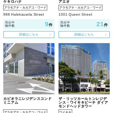
ケキロハナ
アエオ
アラモアナ・カカアコ・ワード
アラモアナ・カカアコ・ワード
988 Halekauwila Street
1001 Queen Street
9
21
売出中
売出中
件
件
物件数
物件数
詳細はこちら
詳細はこちら
カピオラニレジデンスコンド
ザ・リッツカールトンレジデ
ミニアム
ンス・ワイキキビーチ ダイア
モンドヘッドタワー
アラモアナ・カカアコ・ワード
ワイキキ