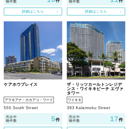
件
件
物件数
物件数
詳細はこちら
詳細はこちら
ケアホウプレイス
ザ・リッツカールトンレジデ
ンス・ワイキキビーチ エヴァ
タワー
アラモアナ・カカアコ・ワード
ワイキキ
555 South Street
383 Kalaimoku Street
5
17
売出中
売出中
件
件
物件数
物件数